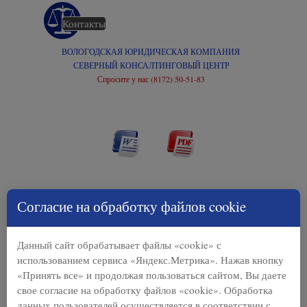
Перейти к контенту
Контакты
Главная
ВОЛОГОДСКАЯ ЮРИДИЧЕСКАЯ КОМПАНИЯ
СЕВЕРНЫЙ КОНСАЛТИНГОВЫЙ ЦЕНТР
Спросите у нас (8172) 50-51-83
Согласие на обработку файлов cookie
Данный сайт обрабатывает файлы «cookie» с
использованием сервиса «Яндекс.Метрика». Нажав кнопку
«Принять все» и продолжая пользоваться сайтом, Вы даете
свое согласие на обработку файлов «cookie». Обработка
данных пользователей осуществляется в соответствии с