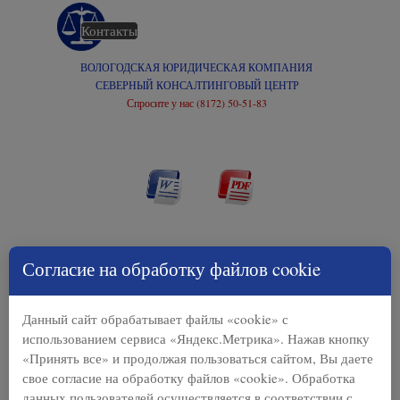
Перейти к контенту
Контакты
Главная
ВОЛОГОДСКАЯ ЮРИДИЧЕСКАЯ КОМПАНИЯ
СЕВЕРНЫЙ КОНСАЛТИНГОВЫЙ ЦЕНТР
Спросите у нас (8172) 50-51-83
Согласие на обработку файлов cookie
Данный сайт обрабатывает файлы «cookie» с
использованием сервиса «Яндекс.Метрика». Нажав кнопку
«Принять все» и продолжая пользоваться сайтом, Вы даете
свое согласие на обработку файлов «cookie». Обработка
данных пользователей осуществляется в соответствии с