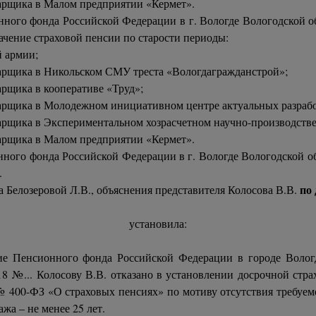
сварщика в Малом предприятии «Кермет».
ного фонда Российской Федерации в г. Вологде Вологодской о
ачение страховой пенсии по старости периоды:
й армии;
сварщика в Никольском СМУ треста «Вологдагражданстрой»;
варщика в кооперативе «Труд»;
осварщика в Молодежном инициативном центре актуальных разраб
осварщика в Экспериментальном хозрасчетном научно-производс
сварщика в Малом предприятии «Кермет».
ного фонда Российской Федерации в г. Вологде Вологодской об
.
по
 Белозеровой Л.В., объяснения представителя Колосова В.В.
установила:
ие Пенсионного фонда Российской Федерации в городе Вологд
18 №... Колосову В.В. отказано в установлении досрочной стра
 № 400-ФЗ «О страховых пенсиях» по мотиву отсутствия требуемо
жа – не менее 25 лет.