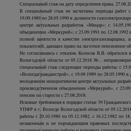
Специальный стаж на дату определения права, 27.08.201
В специальный стаж не засчитаны периоды работ с 
19.09.1989 по 28.05.1990 в должности газоэлектросва
центре актуальных разработок «Мицар»; с 14.05.19
объединении «Меркурий»; с 23.09.1991 по 12.08.1992
полной занятости в качестве электрогазосварщика, 
показателей, дающих право на льготное пенсионное о
Не согласившись с отказом, Колосов В.В. обратился 
Вологодской области от 05.12.2018 №... неправомер
специальный стаж следующие периоды работы: с 15.09
«Вологдагражданстрой», с 19.09.1989 по 28.05.1990 в
молодежном инициативном центре актуальных разработ
производственном объединении «Меркурий», с 23.09.
пенсию по старости с 27.08.2018.
Исковые требования в порядке статьи 39 Гражданског
УПФР в г. Вологде Вологодской области от 05.12.2018
работы с 20.10.1980 по 05.12.1982, с 16.12.1982 по 18.
незаконным и не порождающим правовых последстви
указанные периоды работы и назначить страховую пенс