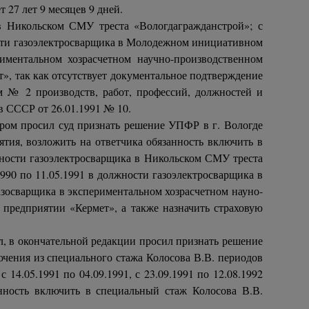
т 27 лет 9 месяцев 9 дней.
 в Никольском СМУ треста «Вологдагражданстрой»; с
жности газоэлектросварщика в Молодежном инициативном
риментальном хозрасчетном научно-производственном
», так как отсутствует документальное подтверждение
ом № 2 производств, работ, профессий, должностей и
в СССР от 26.01.1991 № 10.
тором просил суд признать решение УПФР в г. Вологде
тия, возложить на ответчика обязанность включить в
лжности газоэлектросварщика в Никольском СМУ треста
1990 по 11.05.1991 в должности газоэлектросварщика в
азосварщика в экспериментальном хозрасчетном науно-
 предприятии «Кермет», а также назначить страховую
л, в окончательной редакции просил признать решение
лючения из специального стажа Колосова В.В. периодов
 с 14.05.1991 по 04.09.1991, с 23.09.1991 по 12.08.1992
нность включить в специальный стаж Колосова В.В.