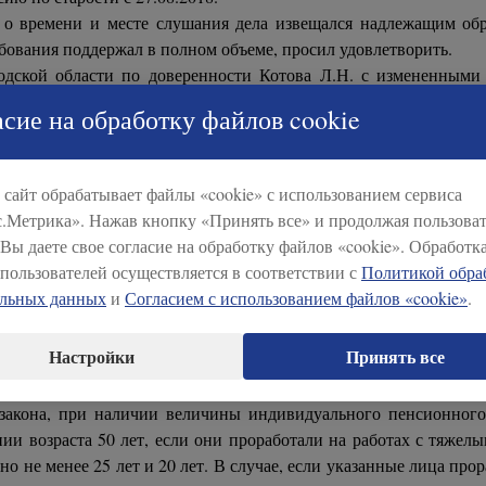
, о времени и месте слушания дела извещался надлежащим об
бования поддержал в полном объеме, просил удовлетворить.
одской области по доверенности Котова Л.Н. с измененными 
ой пенсии и отзыве на исковое заявление, просила отказать в и
сие на обработку файлов cookie
годской области просит решение суда отменить, вынести п
тказать. В обоснование указывает, что оспариваемые период
сайт обрабатывает файлы «cookie» с использованием сервиса
 занятости в течение полного рабочего дня на резке и ручно
.Метрика». Нажав кнопку «Принять все» и продолжая пользоват
содержащих вредные вещества не ниже 3 класса опасности.
 Вы даете свое согласие на обработку файлов «cookie». Обработк
авнен только к предшествующему периоду работы в должности эл
пользователей осуществляется в соответствии с
Политикой обра
ность обжалуемого решения, в пределах доводов, изложенных в 
альных данных
и
Согласием с использованием файлов «cookie»
.
и дела и требованиями действующего законодательства.
 № 400-ФЗ «О страховых пенсиях» право на страховую пенсию п
Настройки
Принять все
атьи 30 названного Федерального закона страховая пенсия п
 закона, при наличии величины индивидуального пенсионног
и возраста 50 лет, если они проработали на работах с тяжелы
нно не менее 25 лет и 20 лет. В случае, если указанные лица пр