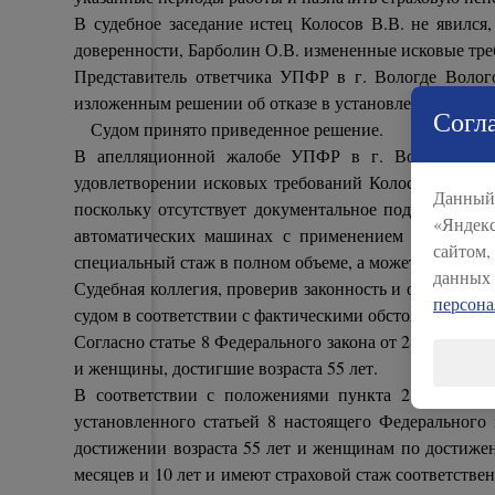
В судебное заседание истец Колосов В.В. не явился
доверенности, Барболин О.В. измененные исковые тре
Представитель ответчика УПФР в г. Вологде Волог
изложенным решении об отказе в установлении страхов
Согла
Судом принято приведенное решение.
В апелляционной жалобе УПФР в г. Вологде Воло
удовлетворении исковых требований Колосову В.В. о
Данный 
поскольку отсутствует документальное подтверждение
«Яндекс
автоматических машинах с применением флюсов, 
сайтом,
специальный стаж в полном объеме, а может быть прир
данных 
Судебная коллегия, проверив законность и обоснован
персон
судом в соответствии с фактическими обстоятельствам
Согласно статье 8 Федерального закона от 28.12.2013
и женщины, достигшие возраста 55 лет.
В соответствии с положениями пункта 2 части 1 ст
установленного статьей 8 настоящего Федерального
достижении возраста 55 лет и женщинам по достижени
месяцев и 10 лет и имеют страховой стаж соответстве