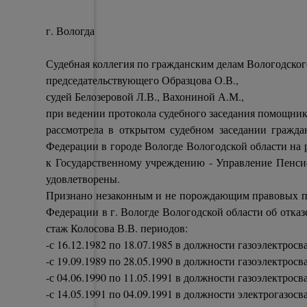
г. Вологда
Судебная коллегия по гражданским делам Вологодского
председательствующего Образцова О.В.,
судей Белозеровой Л.В., Вахониной А.М.,
при ведении протокола судебного заседания помощни
рассмотрела в открытом судебном заседании гражд
Федерации в городе Вологде Вологодской области на р
к Государственному учреждению - Управление Пенсио
удовлетворены.
Признано незаконным и не порождающим правовых по
Федерации в г. Вологде Вологодской области об отказ
стаж Колосова В.В. периодов:
-с 16.12.1982 по 18.07.1985 в должности газоэлектро
-с 19.09.1989 по 28.05.1990 в должности газоэлектрос
-с 04.06.1990 по 11.05.1991 в должности газоэлектр
-с 14.05.1991 по 04.09.1991 в должности электрогаз