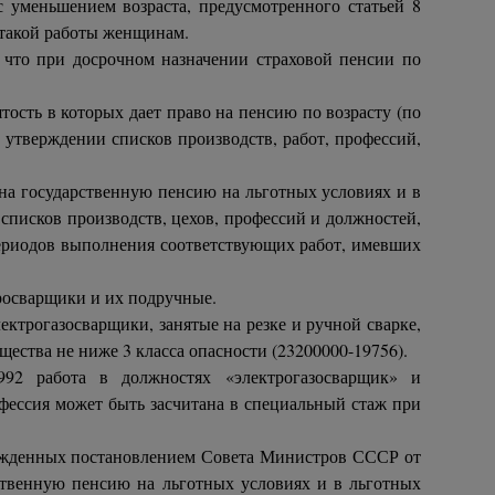
с уменьшением возраста, предусмотренного статьей 8
а такой работы женщинам.
 что при досрочном назначении страховой пенсии по
тость в которых дает право на пенсию по возрасту (по
утверждении списков производств, работ, профессий,
 на государственную пенсию на льготных условиях и в
писков производств, цехов, профессий и должностей,
 периодов выполнения соответствующих работ, имевших
росварщики и их подручные.
ктрогазосварщики, занятые на резке и ручной сварке,
ства не ниже 3 класса опасности (23200000-19756).
992 работа в должностях «электрогазосварщик» и
офессия может быть засчитана в специальный стаж при
ержденных постановлением Совета Министров СССР от
рственную пенсию на льготных условиях и в льготных