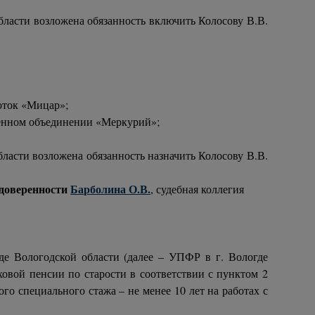
бласти возложена обязанность включить Колосову В.В.
оток «Мицар»;
твенном объединении «Меркурий»;
ласти возложена обязанность назначить Колосову В.В.
 доверенности
Барболина О.В.
, судебная коллегия
е Вологодской области (далее – УПФР в г. Вологде
ховой пенсии по старости в соответствии с пунктом 2
го специального стажа – не менее 10 лет на работах с