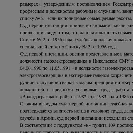
размерах», утвержденным постановлением Госкомт
профессиям и должностям рабочим и служащим, заняты
списку № 2 - если выполняемые совмещаемые работы, 
Суд первой инстанции, приняв во внимания квалифик
пришел к выводу о том, что данная должность совмещ
Списке № 2 от 1956 года, судебная коллегия полагает
специальный стаж по Списку № 2 от 1956 года.
Суд первой инстанции, оценив представленные в матер
должности газоэлектросварщика в Никольском СМУ тре
04.06.1990 по 11.05.1991 – в должности газоэлектрос
электрогазосварщика в экспериментальном хозрасчетн
ручной эл.дуговой сварки в малом предприятии «Кер
должностей с вредными условиями труда, работа 
«Вологдагражданстрой» на 1982 год, 1983 год и 1985
С таким выводом суда первой инстанции судебная ко
подтверждается занятость истца в условиях труда, да
службы в Армии, суд первой инстанции исходил из с
В соответствии с подпунктом «к» пункта 109 постан
пенсии по старости, по инвалидности и по случаю п