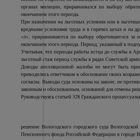
органах милиции, приравнивался по выбору обратив
окончанием этого периода.
При назначении на льготных условиях или в льготных
вредными условиями труда и в горячих цехах и на др
«л», приравниваются по выбору обратившегося за на
окончанием этого периода. Период, указанный в подпун
Учитывая, что периоды работы истца до службы в Ар
льготный стаж период службы в рядах Советской арми
Доводы апелляционной жалобы не могут быть прин
приводились ответчиком в обоснование своих возражен
согласна. Выводы суда основаны на законе, не против
законным и обоснованным, оснований для отмены реше
Руководствуясь статьей 328 Гражданского процессуаль
решение Вологодского городского суда Вологодской 
Пенсионного фонда Российской Федерации в городе Во