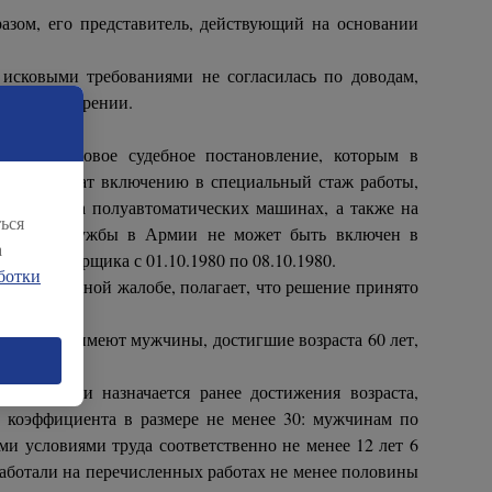
разом, его представитель, действующий на основании
исковыми требованиями не согласилась по доводам,
х удовлетворении.
о делу новое судебное постановление, которым в
ы не подлежат включению в специальный стаж работы,
й сварке, на полуавтоматических машинах, а также на
ься
 Период службы в Армии не может быть включен в
а
ектросварщика с 01.10.1980 по 08.10.1980.
ботки
апелляционной жалобе, полагает, что решение принято
о старости имеют мужчины, достигшие возраста 60 лет,
о старости назначается ранее достижения возраста,
о коэффициента в размере не менее 30: мужчинам по
ми условиями труда соответственно не менее 12 лет 6
оработали на перечисленных работах не менее половины