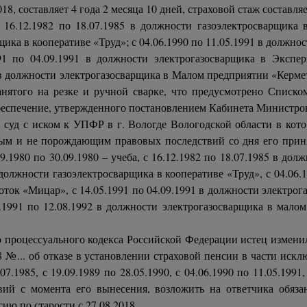
8, составляет 4 года 2 месяца 10 дней, страховой стаж составляе
16.12.1982 по 18.07.1985 в должности газоэлектросварщика
рщика в кооперативе «Труд»; с 04.06.1990 по 11.05.1991 в дол
91 по 04.09.1991 в должности электрогазосварщика в Экспе
 в должности электрогазосварщика в Малом предприятии «Кермет
занятого на резке и ручной сварке, что предусмотрено Списк
беспечение, утвержденного постановлением Кабинета Министро
в суд с иском к УПФР в г. Вологде Вологодской области в ко
ным и не порождающим правовых последствий со дня его приня
.1980 по 30.09.1980 – учеба, с 16.12.1982 по 18.07.1985 в до
 должности газоэлектросварщика в кооперативе «Труд», с 04.06.
ок «Мицар», с 14.05.1991 по 04.09.1991 в должности электрог
1991 по 12.08.1992 в должности электрогазосварщика в малом
о процессуального кодекса Российской Федерации истец измени
 №... об отказе в установлении страховой пенсии в части иск
07.1985, с 19.09.1989 по 28.05.1990, с 04.06.1990 по 11.05.1991,
й с момента его вынесения, возложить на ответчика обяза
ию по старости с 27.08.2018.