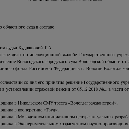
 областного суда в составе
ком судьи Кудряшовой Т.А.
анское дело по апелляционной жалобе Государственного учре
ешение Вологодского городского суда Вологодской области от 
нного фонда Российской Федерации в г. Вологде Вологодской
следствий со дня его принятия решение Государственного учр
е в установлении страховой пенсии от 05.12.2018 №... в части 
сварщика в Никольском СМУ треста «Вологдагражданстрой»;
варщика в кооперативе «Труд»;
осварщика в Молодежном инициативном центре актуальных разраб
осварщика в Экспериментальном хозрасчетном научно-производс