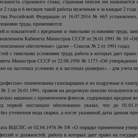
льность страхового стажа, страховая пенсия им назначается 
ые 2 года и 6 месяцев такой работы мужчинам и за каждые 2 год
тва Российской Федерации от 16.07.2014 № 665 установлено,
словиями труда, применяются:
й и показателей с вредными и тяжелыми условиями труда, заня
ановлением Кабинета Министров СССР от 26.01.1991 № 10 «Об 
пенсионное обеспечение» (далее – Список № 2 от 1991 года);
тей с тяжелыми условиями труда, работа в которых дает право
вета Министров СССР от 22.08.1956 № 1173 «Об утверждении с
сию на льготных условиях и в льготных размерах», - для учета
 профессии» поименованы газосварщики и их подручные и элект
 2 от 26.01.1991, правом на досрочную пенсию пользуются эле
ческих машинах с применением флюсов, содержащих вредные веще
д первой инстанции обоснованно указал, что до 01.01.1
без уточнения вида сварки, а после указанной даты данная пр
ариата ВЦСПС от 02.04.1976 № 5/8 «О порядке применения утв
фессий и должностей, работа в которых дает право на госуда