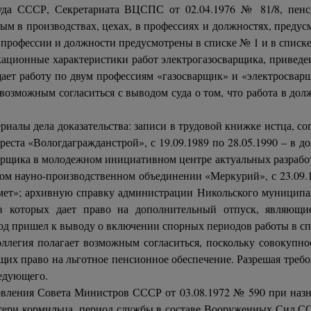
руда СССР, Секретариата ВЦСПС от 02.04.1976 № 81/8, пенс
м в производствах, цехах, в профессиях и должностях, предус
профессии и должности предусмотрены в списке № 1 и в списке
ационные характеристики работ электрогазосварщика, привед
ает работу по двум профессиям «газосварщик» и «электросвар
 возможным согласиться с выводом суда о том, что работа в д
иалы дела доказательства: записи в трудовой книжке истца, согл
ста «Вологдагражданстрой», с 19.09.1989 по 28.05.1990 – в до
варщика в молодежном инициативном центре актуальных разработ
ом науно-производственном объединении «Меркурий», с 23.09.1
мет»; архивную справку администрации Никольского муниципаль
в которых дает право на дополнительный отпуск, являющи
 год пришел к выводу о включении спорных периодов работы в с
ллегия полагает возможным согласиться, поскольку совокупно
ющих право на льготное пенсионное обеспечение. Разрешая тре
ледующего.
овления Совета Министров СССР от 03.08.1972 № 590 при назн
отери кормильца, период службы в составе Вооруженных Сил С