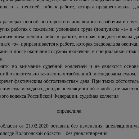
шего за пенсией либо к работе, которая предшествовала дан
 размерах пенсий по старости и инвалидности рабочим и служ
угих работах с тяжелыми условиями труда (подпункты «а» и «б
значением пенсии либо к работе, которая предшествовала да
кте «з», приравнивается к работе, которая следовала за окончан
мии и после окончания службы включены в специальный стаж п
и.
яты во внимание судебной коллегией и не являются основа
ий относительно заявленных требований, исследованы судом, э
оречат фактическим обстоятельствам дела. При таких обстоятельс
ния суда исходя из доводов апелляционной жалобы, не имеется
ного кодекса Российской Федерации, судебная коллегия
определила:
области от 21.02.2020 оставить без изменения, апелляционн
логде Вологодской области – без удовлетворения.