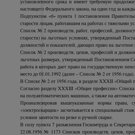
установленного срока и имеют требуемую продолжите
настоящего Федерального закона, на один год за кажд
Подпунктом «б» пункта 1 постановления Правительс
старости лицам, работавшим на работах с тяжелыми у
Список № 2 производств, работ, профессий, должносте
старости) на льготных условиях, утвержденный Пост
должностей и показателей, дающих право на льготное 
Список № 2 производств, цехов, профессий и должнос
льготных размерах, утвержденный Постановлением Со
работа в которых дает право на государственную пен
место до 01.01.1992 (далее – Список № 2 от 1956 года).
В Списке № 2 от 1956 года, в разделе XXXII «Общий
Согласно разделу XXXIII «Общие профессии» Списка №
на полуавтоматических машинах, а также на автомати
Проанализировав вышеуказанные нормы права, су
«электросварщик» засчитывается в специальный стаж 
условии занятости на резке и ручной сварке.
В силу пункта 7 разъяснения Госкомтруда и Секрет
22.08.1956 № 1173 Списков производств, цехов, про