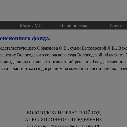
Пропустить меню
и
Мы в СМИ
▼
Наши победы
Услуги
▼
енсионного фонда.
седательствующего Образцова О.В., судей Белозеровой Л.В., Вах
решение Вологодского городского суда Вологодской области от 2
 порождающим правовых последствий решения Государственног
сти в части отказа в досрочном назначении пенсии и во включе
ВОЛОГОДСКИЙ ОБЛАСТНОЙ СУД
АПЕЛЛЯЦИОННОЕ ОПРЕДЕЛЕНИЕ
от 05 июня 2020 года № 33-2519/2020