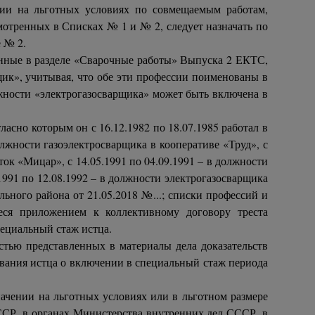
ии на льготных условиях по совмещаемым работам,
мотренных в Списках № 1 и № 2, следует назначать по
 № 2.
енные в разделе «Сварочные работы» Выпуска 2 ЕКТС,
щик», учитывая, что обе эти профессии поименованы в
олжности «электрогазосварщика» может быть включена в
асно которым он с 16.12.1982 по 18.07.1985 работал в
лжности газоэлектросварщика в кооперативе «Труд», с
ок «Мицар», с 14.05.1991 по 04.09.1991 – в должности
991 по 12.08.1992 – в должности электрогазосварщика
ного района от 21.05.2018 №...; списки профессий и
еся приложением к коллективному договору треста
пециальный стаж истца.
стью представленных в материалы дела доказательств
бования истца о включении в специальный стаж периода
ачении на льготных условиях или в льготном размере
ССР, в органах Министерства внутренних дел СССР, в