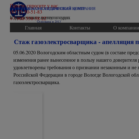
Перейти к контенту
Просто спросите у нас
ВОЛОГОДСКАЯ ЮРИДИЧЕСКАЯ КОМПАНИЯ
СЕВЕРНЫЙ КОНСАЛТИНГОВЫЙ ЦЕНТР
(8172) 50-51-83
Юридические консультации
и представительство в судах
+7-900-558-58-22
Основана в 2013
Главная
Контакты
О компани
Стаж газоэлектросварщика - апелляция п
05.06.2020 Вологодским областным судом (в составе пред
изменения ранее вынесенное в пользу нашего доверителя 
удовлетворены требования о признании незаконным и не
Российской Федерации в городе Вологде Вологодской обла
газоэлектросварщика.