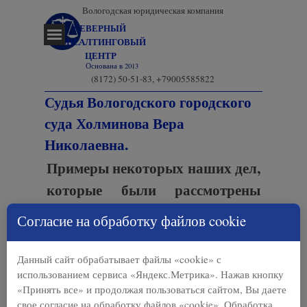
Перейти к контенту
Вологодская юридическая компания
СЕВЕРНЫЙ 
Пропустить меню
КОНСАЛТИНГОВЫЙ 
ЦЕНТР
Основана в 2013
(8172) 50-51-83, +79005585822
Судья Вологодского городского
суда Холминова Вера
Николаевна.
Примеры некоторых наших дел,
которые были рассмотрены
данной судьей.
Согласие на обработку файлов cookie
21.01.2020 Вологодским городским судом
Данный сайт обрабатывает файлы «cookie» с
(судья Холминова Вера Николаевна)
использованием сервиса «Яндекс.Метрика». Нажав кнопку
прекращено производство по делу № № 12-
«Принять все» и продолжая пользоваться сайтом, Вы даете
31/2020 об административном
свое согласие на обработку файлов «cookie». Обработка