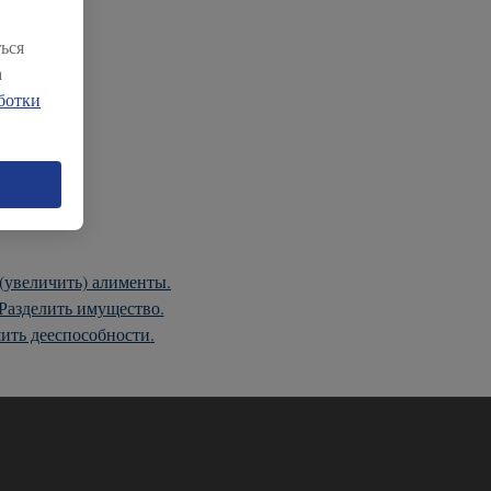
ься
а
ботки
(увеличить) алименты.
Разделить имущество.
ить дееспособности.