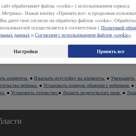
Величина прожиточного минимума
Категория граждан
сайт обрабатывает файлы «cookie» с использованием сервиса
(руб.)
.Метрика». Нажав кнопку «Принять все» и продолжая пользоват
на душу населения
14519
 Вы даете свое согласие на обработку файлов «cookie». Обработк
пользователей осуществляется в соответствии с
Политикой обра
трудоспособное
15826
альных данных
и
Согласием с использованием файлов «cookie»
.
население
пенсионеры
12486
Настройки
Принять все
дети
14083
ать алименты.
●
Взыскать неустойку на алименты.
●
Уменьшить 
тельства ребенка.
●
Установить порядок общения с ребенком.
●
во.
●
Установить отцовство.
●
Лишить родительских прав.
●
Лиш
бласти