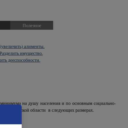
Полезное
▼
▼
(увеличить) алименты.
Разделить имущество.
ить дееспособности.
 минимума на душу населения и по основным социально-
в Вологодской области в следующих размерах.