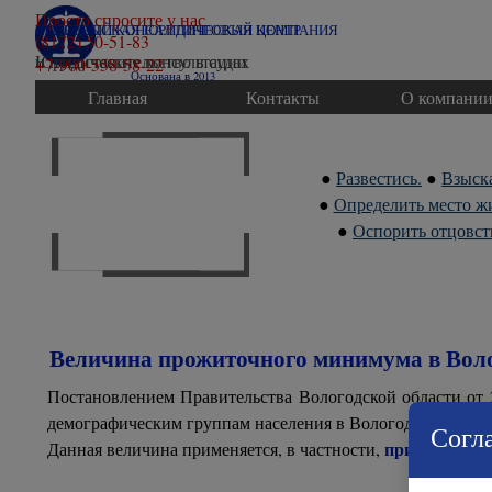
Перейти к контенту
Просто спросите у нас
ВОЛОГОДСКАЯ ЮРИДИЧЕСКАЯ КОМПАНИЯ
СЕВЕРНЫЙ КОНСАЛТИНГОВЫЙ ЦЕНТР
(8172) 50-51-83
Юридические консультации
и представительство в судах
+7-900-558-58-22
Основана в 2013
Главная
Контакты
О компани
●
Развестись.
●
Взыск
●
Определить место жи
●
Оспорить отцовст
Величина прожиточного минимума в Волог
Постановлением Правительства Вологодской области от
демографическим группам населения в Вологодской облас
Согла
при расчете 
Данная величина применяется, в частности,