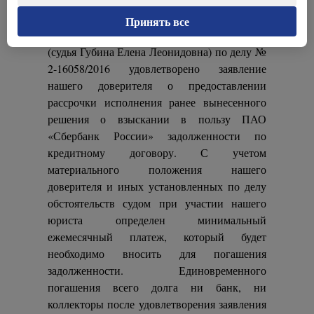
область)
(текст решения)
.
Принять все
06.02.2017 Вологодским городским судом
(судья Губина Елена Леонидовна) по делу №
2-16058/2016 удовлетворено заявление
нашего доверителя о предоставлении
рассрочки исполнения ранее вынесенного
решения о взыскании в пользу ПАО
«Сбербанк России» задолженности по
кредитному договору. С учетом
материального положения нашего
доверителя и иных установленных по делу
обстоятельств судом при участии нашего
юриста определен минимальный
ежемесячный платеж, который будет
необходимо вносить для погашения
задолженности.
Единовременного
погашения всего долга ни банк, ни
коллекторы после удовлетворения заявления