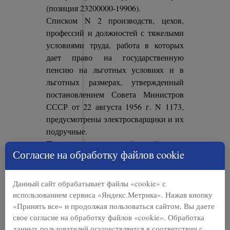
(позиция 23200000-19906).
Списком N 2 производств, цехов,
профессий и должностей с тяжелыми
условиями труда, работа в которых
дает право на государственную
пенсию на льготных условиях и в
льготных размерах, утвержденный
постановлением Совета Министров
СССР от 22 августа 1956 г. N 1173,
предусмотрены электросварщики и их
подручные.
При этом требований о
Согласие на обработку файлов cookie
подтверждении занятости рабочих
указанных профессий на резке и
ручной сварке, в отличие от Списка
Данный сайт обрабатывает файлы «cookie» с
№ 2 от 1991 года, названный Список
использованием сервиса «Яндекс.Метрика». Нажав кнопку
не содержит. При этом время
«Принять все» и продолжая пользоваться сайтом, Вы даете
свое согласие на обработку файлов «cookie». Обработка
выполнявших до 01.01.1992 работ,
данных пользователей осуществляется в соответствии с
предусмотренных Списком N 2