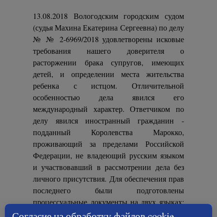
13.08.2018 Вологодским городским судом
(судья Махина Екатерина Сергеевна) по делу
№ № 2-6969/2018 удовлетворены исковые
требования нашего доверителя о
расторжении брака супругов, имеющих
детей, и определении места жительства
ребенка с истцом. Отличительной
особенностью дела явился его
международный характер. Ответчиком по
делу явился иностранный гражданин -
подданный Королевства Марокко,
проживающий за пределами Российской
Федерации, не владеющий русским языком
и участвовавший в рассмотрении дела без
личного присутствия. Для обеспечения прав
последнего были подготовлены
процессуальные документы на двух языках:
русском и английском
(текст решения)
.
Согласие на обработку файлов cookie