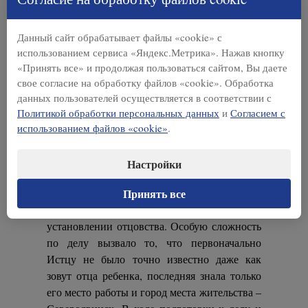
08.08.2018 Вологодским городским судом
Данный сайт обрабатывает файлы «cookie» с
(судья Махина Екатерина Сергеевна) с
использованием сервиса «Яндекс.Метрика». Нажав кнопку
участием нашего семейного юриста
«Принять все» и продолжая пользоваться сайтом, Вы даете
завершено рассмотрение дела № 2-6244/2018
свое согласие на обработку файлов «cookie». Обработка
о разделе совместно нажитого имущества
данных пользователей осуществляется в соответствии с
супругов. Наш семейный юрист вел дело со
Политикой обработки персональных данных
и
Согласием с
стороны Ответчика
(текст решения)
.
использованием файлов «cookie»
.
18.06.2018 Вологодским городским судом
Настройки
(судья Махина Екатерина Сергеевна) по делу
№ 2-3761/2018 удовлетворено исковое
Принять все
заявление нашего доверителя об
установлении отцовства. Особую сложность
по делу вызвало то, что первоначально
Истцу не было точно известно даже как
зовут отца ребенка, последняя знала только
его место работы и город места жительства –