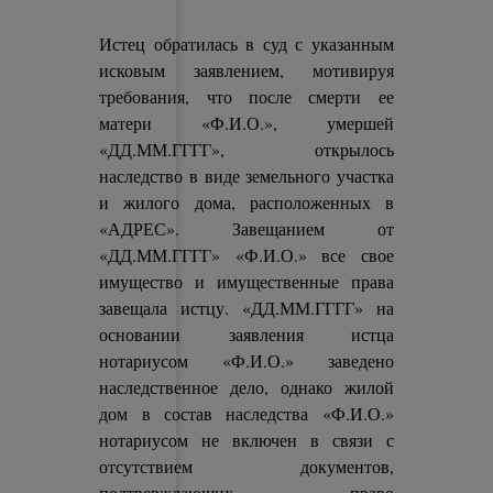
Истец обратилась в суд с указанным
исковым заявлением, мотивируя
требования, что после смерти ее
матери «Ф.И.О.», умершей
«ДД.ММ.ГГГГ», открылось
наследство в виде земельного участка
и жилого дома, расположенных в
«АДРЕС». Завещанием от
«ДД.ММ.ГГГГ» «Ф.И.О.» все свое
имущество и имущественные права
завещала истцу. «ДД.ММ.ГГГГ» на
основании заявления истца
нотариусом «Ф.И.О.» заведено
наследственное дело, однако жилой
дом в состав наследства «Ф.И.О.»
нотариусом не включен в связи с
отсутствием документов,
подтверждающих право