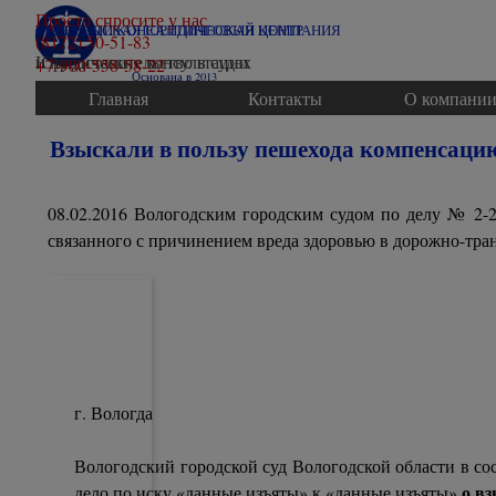
Перейти к контенту
Просто спросите у нас
ВОЛОГОДСКАЯ ЮРИДИЧЕСКАЯ КОМПАНИЯ
СЕВЕРНЫЙ КОНСАЛТИНГОВЫЙ ЦЕНТР
(8172) 50-51-83
Юридические консультации
и представительство в судах
+7-900-558-58-22
Основана в 2013
Главная
Контакты
О компани
Взыскали в пользу пешехода компенсаци
08.02.2016 Вологодским городским судом по делу № 2-2
связанного с причинением вреда здоровью в дорожно-тра
г. Вологда 
Вологодский городской суд Вологодской области в сос
о в
дело по иску «данные изъяты» к «данные изъяты»