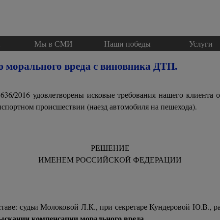
Пропустить меню
и
Мы в СМИ
▼
Наши победы
Услуги
▼
ю морального вреда с виновника ДТП.
636/2016 удовлетворены исковые требования нашего клиента о
нспортном происшествии (наезд автомобиля на пешехода).
РЕШЕНИЕ
ИМЕНЕМ РОССИЙСКОЙ ФЕДЕРАЦИИ
08 февраля 20
таве: судьи Молоковой Л.К., при секретаре Кундеровой Ю.В., 
зыскании компенсации морального вреда,