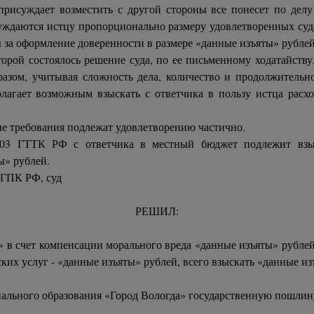
присуждает возместить с другой стороны все понесет по делу
уждаются истцу пропорционально размеру удовлетворенных судо
 за оформление доверенности в размере «данные изъяты» рублей
оторой состоялось решение суда, по ее письменному ходатайств
разом, учитывая сложность дела, количество и продолжительн
олагает возможным взыскать с ответчика в пользу истца рас
ые требования подлежат удовлетворению частично.
. 103 ГТТК РФ с ответчика в местный бюджет подлежит вз
ы» рублей.
8 ГПК РФ, суд
РЕШИЛ:
» в счет компенсации морального вреда «данные изъяты» рубл
ких услуг - «данные изъяты» рублей, всего взыскать «данные из
ального образования «Город Вологда» государственную пошлину