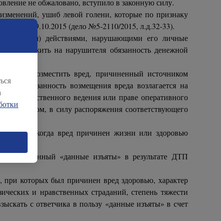
овление не обжаловано, вступило в законную силу.
 изменений, ушиб левой голени, которые по признаку
2341 от 09.10.2015 (дело №5-2110/2015, л.д.32-33).
е страдания) действиями, нарушающими его личные
жет возложить на нарушителя обязанность денежной
обязаны возместить вред, причиненный источником
ься
его. Обязанность возмещения вреда возлагается на
а
раве хозяйственного ведения или праве оперативного
ботки
ым средством, в силу распоряжения соответствующего
 случаях, когда вред причинен жизни или здоровью
ть причиненный «данные изъяты» в результате ДТП
, при которых был причинен вред здоровью, характер
ических и нравственных страданий, степень тяжести
зыскать с ответчика в пользу «данные изъяты» в счет