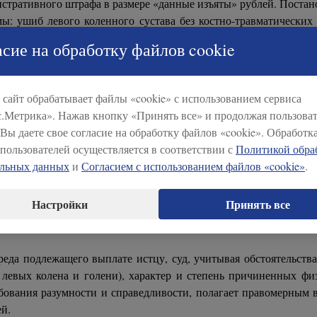
истративного штрафа в размере «данные изъяты» рублей. Постан
: ушиб левого коленного сустава без костно-травматических
гкий вред здоровью, что подтверждается заключением эксперта № 
сие на обработку файлов cookie
ну причинен моральный вред (физические или нравственны
длежащие гражданину другие нематериальные блага, суд мо
сайт обрабатывает файлы «cookie» с использованием сервиса
 которых связана с повышенной опасностью для окружающих 
.Метрика». Нажав кнопку «Принять все» и продолжая пользоват
возник вследствие непреодолимой силы или умысла потерпевш
 Вы даете свое согласие на обработку файлов «cookie». Обработк
источником повышенной опасности на праве собственности, п
пользователей осуществляется в соответствии с
Политикой обра
аве аренды, по доверенности на право управления транспортн
альных данных
и
Согласием с использованием файлов «cookie»
.
 и т.п.).
еда осуществляется независимо от вины причинителя вреда в
Настройки
Принять все
бходимым возложить на ответчика обязанность компенсирова
еда подлежащего выплате истцу, суд, учитывая обстоятельства
левых колена и голени), характер и степень причиненных физ
бования разумности и справедливости, полагает правомерным в
й.