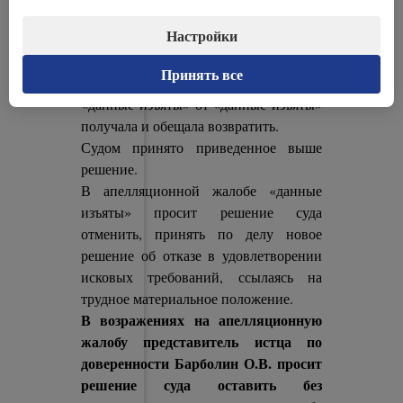
исковом заявлении.
Настройки
Представитель ответчика по
доверенности «данные изъяты»
Принять все
пояснила, что денежные средства
«данные изъяты» от «данные изъяты»
получала и обещала возвратить.
Судом принято приведенное выше
решение.
В апелляционной жалобе «данные
изъяты» просит решение суда
отменить, принять по делу новое
решение об отказе в удовлетворении
исковых требований, ссылаясь на
трудное материальное положение.
В возражениях на апелляционную
жалобу представитель истца по
доверенности Барболин О.В. просит
решение суда оставить без