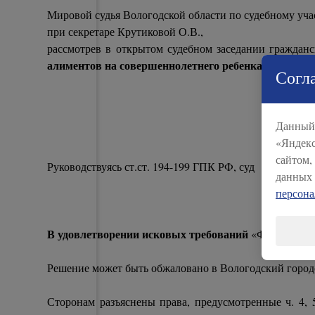
Мировой судья Вологодской области по судебному уча
при секретаре Крутиковой О.В.,
рассмотрев в открытом судебном заседании гражданс
алиментов на совершеннолетнего ребенка,
Согла
Данный 
-------------
«Яндекс
сайтом,
Руководствуясь ст.ст. 194-199 ГПК РФ, суд
данных 
персон
В удовлетворении исковых требований
«Ф.И.О.» к 
Решение может быть обжаловано в Вологодский городс
Сторонам разъяснены права, предусмотренные ч. 4, 