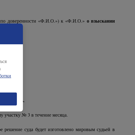
о взыскании
я по доверенности «Ф.И.О.») к «Ф.И.О.»
--------------
ься
а
ботки
а отказать.
у участку № 3 в течение месяца.
ое решение суда будет изготовлено мировым судьей в