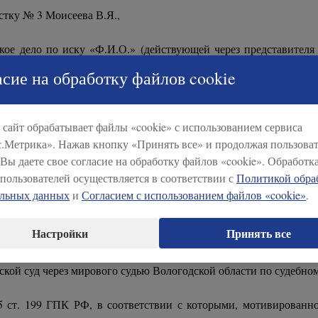
стку № 3 Моисеева В.Я.,
кое дело по иску «Ф.И.О.» (действующей через представител
сие на обработку файлов cookie
УСТАНОВИЛ:
сайт обрабатывает файлы «cookie» с использованием сервиса
------------------------------------------------------------------------------------------
.Метрика». Нажав кнопку «Принять все» и продолжая пользоват
 Вы даете свое согласие на обработку файлов «cookie». Обработк
пользователей осуществляется в соответствии с
Политикой обра
альных данных
и
Согласием с использованием файлов «cookie»
.
РЕШИЛ:
Настройки
Принять все
о взыскание алиментов на совершеннолетнего ребенк
«Ф.И.О.»
кой суд через мирового судью Вологодской области по судебном
5 ст. 199 ГПК РФ, в соответствии с которыми, мотивированн