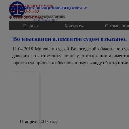
Перейти к контенту
Просто спросите у нас
ВОЛОГОДСКАЯ ЮРИДИЧЕСКАЯ КОМПАНИЯ
СЕВЕРНЫЙ КОНСАЛТИНГОВЫЙ ЦЕНТР
(8172) 50-51-83
Юридические консультации
и представительство в судах
+7-900-558-58-22
Основана в 2013
Главная
Контакты
О компани
Во взыскании алиментов судом отказано.
11.04.2018 Мировым судьей Вологодской области по су
доверителю - ответчику по делу, о взыскании алименто
юриста суд пришел к обоснованному выводу об отсутстви
11 апреля 2