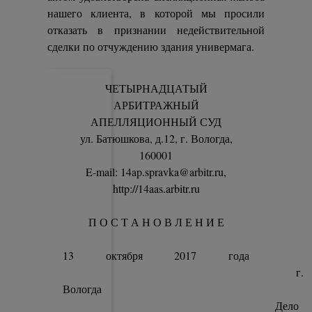
нашего клиента, в которой мы просили
отказать в признании недействительной
сделки по отчуждению здания универмага.
ЧЕТЫРНАДЦАТЫЙ
АРБИТРАЖНЫЙ
АПЕЛЛЯЦИОННЫЙ СУД
ул. Батюшкова, д.12, г. Вологда,
160001
E-mail: 14ap.spravka@arbitr.ru,
http://14aas.arbitr.ru
П О С Т А Н О В Л Е Н И Е
13 октября 2017 года
г.
Вологда
Дело