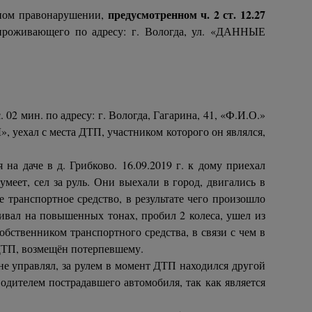
предусмотренном ч. 2 ст. 12.27
вном правонарушении,
проживающего по адресу: г. Вологда, ул. «ДАННЫЕ
02 мин. по адресу: г. Вологда, Гагарина, 41, «Ф.И.О.»
уехал с места ДТП, участником которого он являлся,
на даче в д. Грибково. 16.09.2019 г. к дому приехал
умеет, сел за руль. Они выехали в город, двигались в
е транспортное средство, в результате чего произошло
ривал на повышенных тонах, пробил 2 колеса, ушел из
бственником транспортного средства, в связи с чем в
 ДТП, возмещён потерпевшему.
не управлял, за рулем в момент ДТП находился другой
одителем пострадавшего автомобиля, так как является