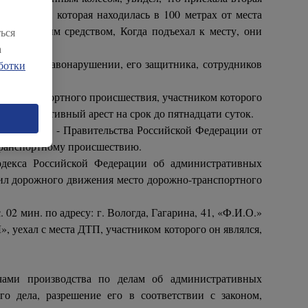
а стоянку, которая находилась в 100 метрах от места
ранспортным средством, Когда подъехал к месту, они
ься
а
ративном правонарушении, его защитника, сотрудников
ботки
жно-транспортного происшествия, участником которого
административный арест на срок до пятнадцати суток.
 Министров - Правительства Российской Федерации от
-транспортному происшествию.
одекса Российской Федерации об административных
ил дорожного движения место дорожно-транспортного
02 мин. по адресу: г. Вологда, Гагарина, 41, «Ф.И.О.»
уехал с места ДТП, участником которого он являлся,
чами производства по делам об административных
го дела, разрешение его в соответствии с законом,