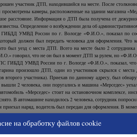
прошен участник ДТП, находившийся на месте. После столкнове
и просмотрены камеры, расположенные на здании магазина «Медв
льшое расстояние. Информация о ДТП была получена от дежурно
е известна. Определение о возбуждении дела об административн
 ГИБДД УМВД России по г. Вологде «Ф.И.О.», показал по со
который должен был передать человека для оформления. Что 
что был уезд с места ДТП. Всего на месте было 2 сотрудника
.О.» говорил, что не он был в момент ДТП за рулем, но «Ф.И.О
 ГИБДД УМВД России по г. Вологде «Ф.И.О.», показал, что 1
гарина произошло ДТП, один из участников скрылся с места 
ов второго участника). Приехав по данному адресу, был обна
 вышли 2 человека, они поругались и машина «Мерседес» уеха
автомобиль «Мерседес» стоит на остановочном комплексе, инсп
 снято. В автомашине находилось 2 человека, сотрудник попрос
том приехал наряд, водитель был передан для оформления. В мом
наряду.
сие на обработку файлов cookie
.» показал, что ему позвонил «Ф.И.О.» и попросил подъехать
да подъехал, увидел, что на остановке стоял Сергей и его знако
менно приехала патрульная автомашина. По возвращении с отр