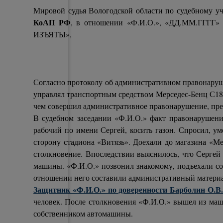
Мировой судья Вологодской области по судебному у
КоАП РФ
, в отношении «Ф.И.О.», «ДД.ММ.ГГГГ» 
ИЗЪЯТЫ»,
Согласно протоколу об административном правонарушени
управлял транспортным средством Мерседес-Бенц С18
чем совершил административное правонарушение, пред
В судебном заседании «Ф.И.О.» факт правонарушения 
рабочий по имени Сергей, косить газон. Спросил, уме
сторону стадиона «Витязь». Доехали до магазина «Мед
столкновение. Впоследствии выяснилось, что Сергей 
машины. «Ф.И.О.» позвонил знакомому, подъехали сот
отношении него составили административный материал
Защитник «Ф.И.О.» по доверенности Барболин О.В
человек. После столкновения «Ф.И.О.» вышел из маши
собственником автомашины.