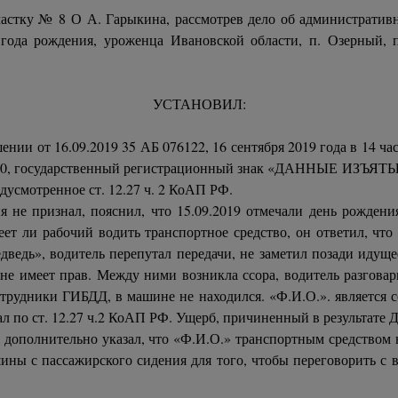
частку № 8 О А. Гарыкина, рассмотрев дело об администрати
года рождения, уроженца Ивановской области, п. Озерный, 
УСТАНОВИЛ:
и от 16.09.2019 35 АБ 076122, 16 сентября 2019 года в 14 час. 
0, государственный регистрационный знак «ДАННЫЕ ИЗЪЯТЫ», 
усмотренное ст. 12.27 ч. 2 КоАП РФ.
не признал, пояснил, что 15.09.2019 отмечали день рождения 
ет ли рабочий водить транспортное средство, он ответил, что 
ведь», водитель перепутал передачи, не заметил позади идуще
не имеет прав. Между ними возникла ссора, водитель разгова
рудники ГИБДД, в машине не находился. «Ф.И.О.». является со
 по ст. 12.27 ч.2 КоАП РФ. Ущерб, причиненный в результате
.
дополнительно указал, что «Ф.И.О.» транспортным средством 
ны с пассажирского сидения для того, чтобы переговорить с в