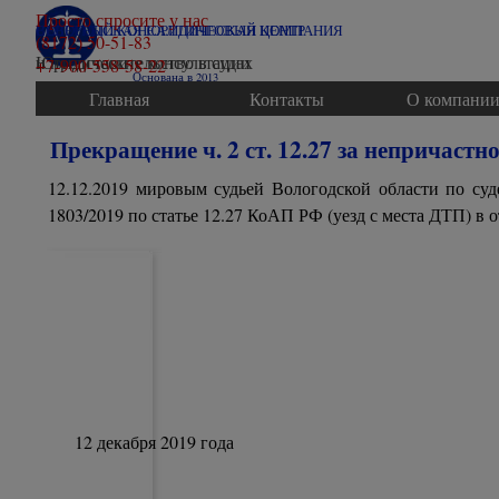
Перейти к контенту
Просто спросите у нас
ВОЛОГОДСКАЯ ЮРИДИЧЕСКАЯ КОМПАНИЯ
СЕВЕРНЫЙ КОНСАЛТИНГОВЫЙ ЦЕНТР
(8172) 50-51-83
Юридические консультации
и представительство в судах
+7-900-558-58-22
Основана в 2013
Главная
Контакты
О компани
Прекращение ч. 2 ст. 12.27 за непричастн
12.12.2019 мировым судьей Вологодской области по с
1803/2019 по статье 12.27 КоАП РФ (уезд с места ДТП) в
12 декабря 2019 года