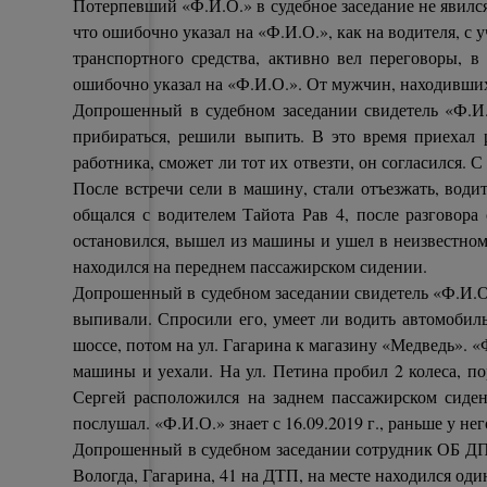
Потерпевший «Ф.И.О.» в судебное заседание не явился
что ошибочно указал на «Ф.И.О.», как на водителя, 
транспортного средства, активно вел переговоры, в 
ошибочно указал на «Ф.И.О.». От мужчин, находившихс
Допрошенный в судебном заседании свидетель «Ф.И.О.
прибираться, решили выпить. В это время приехал
работника, сможет ли тот их отвезти, он согласился.
После встречи сели в машину, стали отъезжать, води
общался с водителем Тайота Рав 4, после разговора
остановился, вышел из машины и ушел в неизвестном
находился на переднем пассажирском сидении.
Допрошенный в судебном заседании свидетель «Ф.И.О.»,
выпивали. Спросили его, умеет ли водить автомобиль,
шоссе, потом на ул. Гагарина к магазину «Медведь». 
машины и уехали. На ул. Петина пробил 2 колеса, п
Сергей расположился на заднем пассажирском сиден
послушал. «Ф.И.О.» знает с 16.09.2019 г., раньше у нег
Допрошенный в судебном заседании сотрудник ОБ ДПС
Вологда, Гагарина, 41 на ДТП, на месте находился од