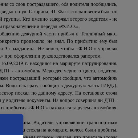
ния со слов пострадавшего, оба водителя пообщались,
едь» по ул. Гагарина, 41. Факт столкновения был, но
й группы. Кто именно задержал второго водителя - не
ом правонарушении передал «Ф.И.О.».
общению дежурной части прибыл в Тепличный мкр.,
конкретно произошло, не знал. По прибытию ему был
 и 3 гражданина. Не видел, чтобы «Ф.И.О.» управлял
.» при оформлении руководствовался рапортом.
6.09.2019 г. находился на маршруте патрулирования.
ДТП - автомобиль Мерседес черного цвета, водитель
ружен пострадавший, который сообщил, что автомобиль
ла. Водитель сразу сообщил в дежурную часть ГИБДД.
ектор поехал по данному адресу. На остановке стоял
ил у водителя документы. На вопрос совершил ли ДТП -
ент прибытия «Ф.И.О.» находился за рулем автомобиля.
 на ул. Петина. Водитель, управлявший транспортным
мый. Машина стояла на домкрате, колеса были пробиты.
емонтированным колесом, увидел, что приехала вторая