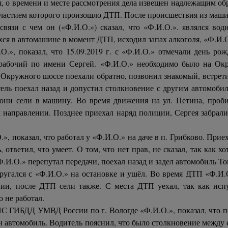
, о времени и месте рассмотрения дела извещен надлежащим обра
с участием которого произошло ДТП. После происшествия из м
связи с чем он («Ф.И.О.») сказал, что «Ф.И.О.». являлся во
я в автомашине в момент ДТП, исходил запах алкоголя, «Ф.И.О.
», показал, что 15.09.2019 г. с «Ф.И.О.» отмечали день рож
 рабочий по имени Сергей. «Ф.И.О.» необходимо было на Окр
 С Окружного шоссе поехали обратно, позвонил знакомый, встрети
тель поехал назад и допустил столкновение с другим автомоби
 они сели в машину. Во время движения на ул. Петина, пробил
 направлении. Позднее приехал наряд полиции, Сергея забрали
 показал, что работал у «Ф.И.О.» на даче в п. Грибково. Приех
 ответил, что умеет. О том, что нет прав, не сказал, так как х
«Ф.И.О.» перепутал передачи, поехал назад и задел автомобиль Т
оругался с «Ф.И.О.» на остановке и ушёл. Во время ДТП «Ф.И.
ии, после ДТП сели также. С места ДТП уехал, так как испу
о не работал.
 ГИБДД УМВД России по г. Вологде «Ф.И.О.», показал, что п
ин автомобиль. Водитель пояснил, что было столкновение межд