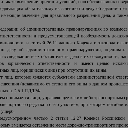
, а также выявление причин и условий, способствовавших сов
, подлежащим обязательному выяснению по делу об администр
 имеющие значение для правильного разрешения дела, а так
ерации об административных правонарушениях во взаимосвяз
тветственности и предусматривающей необходимость доказыва
иновности, и статьей 26.11 данного Кодекса о законодательн
по делу об административном правонарушении, оценивать д
 исследовании всех обстоятельств дела в их совокупности, н
ов юридической ответственности и имеют целью исключи
тных лиц, юридических лиц) при отсутствии их вины.
г лиц, которые являются субъектами административной ответст
сшествия (независимо от степени его вины в данном происшес
нных п. 2.6.1 ПДДРФ.
елем понимается лицо, управляющее каким-либо транспортным с
ранспортного средства и с его участием, при котором погибли
 ущерб.
едусмотренном частью 2 статьи 12.27 Кодекса Российской
орому вменяется оставление места дорожно-транспортного проис