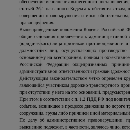
обеспечение исполнения вынесенного постановления
статьей 26.1 названного Кодекса к обстоятельствам
совершении правонарушения и иные обстоятельства,
правонарушения.
Вышеприведенные положения Кодекса Российской Фед
общие основания привлечения к административной о
(юридического) лица признаков противоправности и в
должностных лиц, осуществляющих производство 
основанному на всестороннем, полном и объективном
Российской Федерации общепризнанных принцип
административной ответственности граждан (должнос
Действующим законодательством четко определен кру
являющийся участником дорожно-транспортного прои
при отсутствии у него на это оснований, предусмотре
При этом в соответствии с п. 1.2 ПДД РФ под водит
событие, возникшее в процессе движения по дороге т
сооружения, грузы либо причинен иной материальный
По делу об административном правонарушении, пр
выяснению подлежит, в частности, являлось лицо, кот