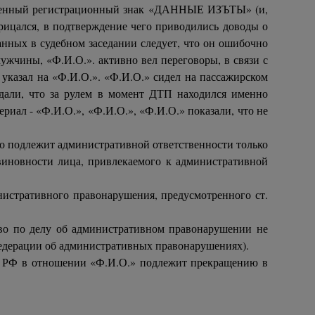
рственный регистрационный знак «ДАННЫЕ ИЗЪТЫ» (и,
трицался, в подтверждение чего приводились доводы о
данных в судебном заседании следует, что он ошибочно
ужчины, «Ф.И.О.». активно вел переговоры, в связи с
 указал на «Ф.И.О.». «Ф.И.О.» сидел на пассажирском
ждали, что за рулем в момент ДТП находился именно
ал - «Ф.И.О.», «Ф.И.О.», «Ф.И.О.» показали, что не
цо подлежит административной ответственности только
виновности лица, привлекаемого к административной
инистративного правонарушения, предусмотренного ст.
тво по делу об административном правонарушении не
 Федерации об административных правонарушениях).
АП РФ в отношении «Ф.И.О.» подлежит прекращению в