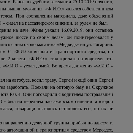
зом. Ранее, в судебном заседании 25.10.2019 пояснил,
ашины вышли мужчины, «Ф.И.О.» являлся собственником
дителем. При составлении материала, даче объяснений
» сидел на пассажирском сидении, за рулем не был.
дения на даче. Жены уехали 16.09.2019, они остались
ужное шоссе по своим делам, он поинтересовался у
лись с ним около магазина «Медведь» на ул. Гагарина.
лем. С «Ф.И.О.» вышли из транспортного средства, он
и 2 колеса. «Ф.И.О.» стал кричать на водителя, тот
, «Ф.И.О.» уехал домой. Во время движения «Ф.И.О.»
ал на автобусе, косил траву, Сергей и ещё один Сергей
отел заработать. Поехали на оптовую базу на Окружное
ойота Рав 4. Они поговорили с водителем пострадавшей
О.» был на переднем пассажирском сидении, а второй
гался, товарищи пытались остановить его, но их не
о направлению дежурной группы прибыл по адресу: г.
у его автомашиной и транспортным средством Мерседес,