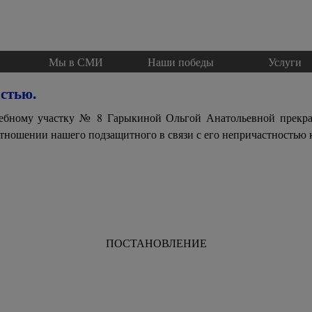
Пропустить меню
и
Мы в СМИ
▼
Наши победы
Услуги
▼
остью.
удебному участку № 8 Гарыкиной Ольгой Анатольевной прек
 отношении нашего подзащитного в связи с его непричастностью
ПОСТАНОВЛЕНИЕ