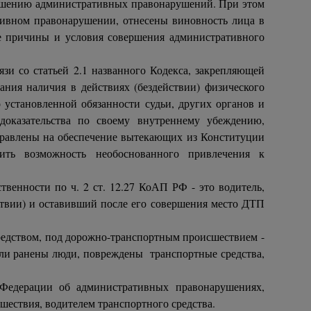
ершению административных правонарушений. При этом
ативном правонарушении, отнесены виновность лица в
же причины и условия совершения административного
и со статьей 2.1 названного Кодекса, закрепляющей
ния наличия в действиях (бездействии) физического
о установленной обязанности судьи, других органов и
оказательства по своему внутреннему убеждению,
аправлены на обеспечение вытекающих из Конституции
ть возможность необоснованного привлечения к
венности по ч. 2 ст. 12.27 КоАП РФ - это водитель,
твии) и оставивший после его совершения место ДТП
редством, под дорожно-транспортным происшествием -
 или ранены люди, повреждены транспортные средства,
 Федерации об административных правонарушениях,
шествия, водителем транспортного средства.