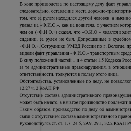
В ходе производства по настоящему делу факт упра
следовательно, оставление места дорожно-транспортн
том, что за рулем находился другой человек, а именн
указал на «Ф.И.О.», как на водителя, с участием ко
чем он («Ф.И.О.») сказал, что «Ф.И.О.» являлся вод
сидении, за рулем не был. Допрошенные в судебном
«Ф.И.О.». Сотрудники УМВД России по г. Вологде, п
видели факт управления «Ф.И.О.» транспортным сред
В силу положений частей 1 и 4 статьи 1.5 Кодекса Р
за те административные правонарушения, в отношен
ответственности, толкуются в пользу этого лица.
Обстоятельства, установленные по делу, не позволяю
12.27 ч. 2 КоАП РФ.
Отсутствие состава административного правонаруше
может быть начато, а начатое производство подлежит
Таким образом, производство по делу об администр
связи с отсутствием состава административного прав
Руководствуясь ст. ст. 1.7, 24.5, 29.9, 29.1, 32.2 КоАП