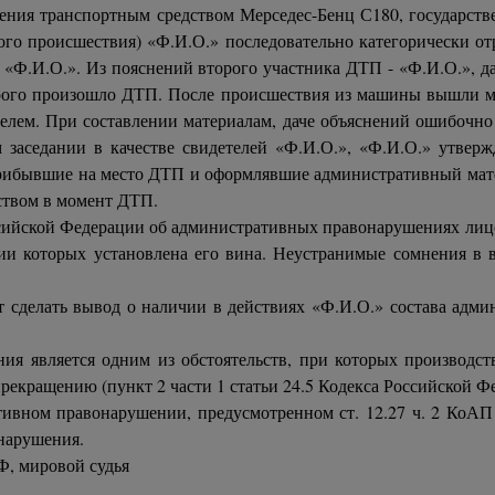
вления транспортным средством Мерседес-Бенц С180, госуда
ого происшествия) «Ф.И.О.» последовательно категорически о
о «Ф.И.О.». Из пояснений второго участника ДТП - «Ф.И.О.», 
торого произошло ДТП. После происшествия из машины вышли м
ителем. При составлении материалам, даче объяснений ошибочно
 заседании в качестве свидетелей «Ф.И.О.», «Ф.И.О.» утвер
рибывшие на место ДТП и оформлявшие административный матери
ством в момент ДТП.
оссийской Федерации об административных правонарушениях ли
ии которых установлена его вина. Неустранимые сомнения в 
т сделать вывод о наличии в действиях «Ф.И.О.» состава адм
ния является одним из обстоятельств, при которых производс
 прекращению (пункт 2 части 1 статьи 24.5 Кодекса Российской
ативном правонарушении, предусмотренном ст. 12.27 ч. 2 Ко
онарушения.
 РФ, мировой судья