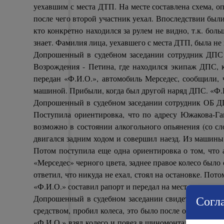
уехавшим с места ДТП. На месте составлена схема, о
после чего второй участник уехал. Впоследствии был
кто конкретно находился за рулем не видно, т.к. бо
знает. Фамилия лица, уехавшего с места ДТП, была н
Допрошенный в судебном заседании сотрудник ДПС
Возрождения - Петина, где находился экипаж ДПС, 
передан «Ф.И.О.», автомобиль Мерседес, сообщили, 
машиной. Прибыли, когда был другой наряд ДПС. «Ф.И
Допрошенный в судебном заседании сотрудник ОБ ДПС
Поступила ориентировка, что по адресу Южакова-Га
возможно в состоянии алкогольного опьянения (со сл
двигался задним ходом и совершил наезд. Из машины
Потом поступила еще одна ориентировка о том, что 
«Мерседес» черного цвета, заднее правое колесо было
ответил, что никуда не ехал, стоял на остановке. По
«Ф.И.О.» составил рапорт и передал на месте другому 
Согла
Допрошенный в судебном заседании свидетель «Ф.И.О
средством, пробил колеса, это было после обеда. Ког
«Ф.И.О.» взял колесо и повез в шиномонтаж, одновре