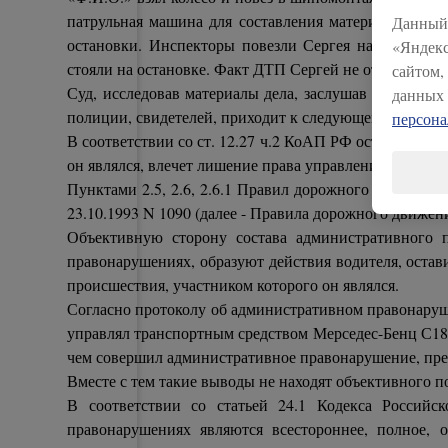
патрульная машина для составления материала. Инспе
Данный 
остановки. Инспекторы повезли Сергея на медицинск
«Яндекс
стояли на остановке. Факт ДТП Сергей не отрицал, но 
сайтом,
Суд, исследовав материалы дела, заслушав лицо, в о
данных 
полиции, свидетелей, приходит к следующему.
персон
В соответствии со ст. 12.27 ч.2 КоАП РФ оставление
он являлся, влечет лишение права управления транспо
Пунктами 2.5, 2.6, 2.6.1 Правил дорожного движени
23.10.1993 N 1090 (далее - Правила дорожного движе
Объективную сторону состава административного 
правонарушениях, образуют действия водителя, ост
происшествия, участником которого он являлся.
Согласно протоколу об административном правонарушени
управлял транспортным средством Мерседес-Бенц С18
чем совершил административное правонарушение, пред
Вместе с тем такие выводы не находят объективного п
В соответствии со статьей 24.1 Кодекса Россий
правонарушениях являются всестороннее, полное, о