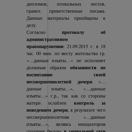
дипломов, похвальных листов,
грамот, приветственные письма.
Данные материалы приобщены к
делу.
протоколу об
Согласно
административном
правонарушении
: 21.09.2015 г. в 18
час. 00 мин. по месту жительства гр.
«…данные изъяты…» не исполняет
обязанности по
должным образом
воспитанию своей
несовершеннолетней дочери
«…
данные изъяты…», «…данные
изъяты…» г.р., так как со стороны
контроль за
матери ослаблен
поведением дочери
, в результате чего
несовершеннолетняя «…данные
изъяты…», являясь инициатором
в социальной сети
создания беседы