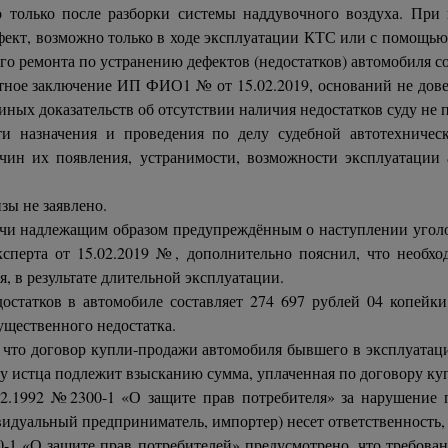
о только после разборки системы наддувочного воздуха. При
фект, возможно только в ходе эксплуатации КТС или с помощью
о ремонта по устранению дефектов (недостатков) автомобиля со
ное заключение ИП ФИО1 № от 15.02.2019, оснований не доверя
иных доказательств об отсутствии наличия недостатков суду не 
и назначения и проведения по делу судебной автотехническ
чин их появления, устранимости, возможности эксплуатации
зы не заявлено.
чи надлежащим образом предупреждённым о наступлении уголовн
ксперта от 15.02.2019 №, дополнительно пояснил, что необхо
я, в результате длительной эксплуатации.
достатков в автомобиле составляет 274 697 рублей 04 копейки
ущественного недостатка.
, что договор купли-продажи автомобиля бывшего в эксплуата
 истца подлежит взысканию сумма, уплаченная по договору куп
2.1992 №2300-1 «О защите прав потребителя» за нарушение п
дуальный предприниматель, импортер) несет ответственность,
0-1 «О защите прав потребителей» предусмотрено, что требова