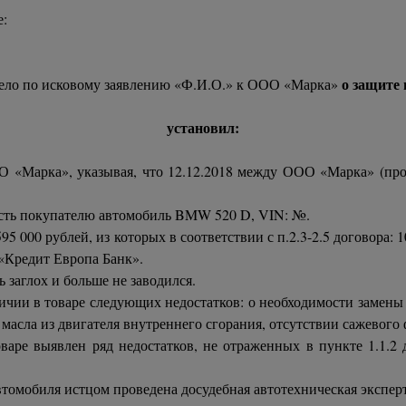
е:
о защите 
 дело по исковому заявлению «Ф.И.О.» к ООО «Марка»
установил:
«Марка», указывая, что 12.12.2018 между ООО «Марка» (прод
ость покупателю автомобиль BMW 520 D, VIN: №.
 000 рублей, из которых в соответствии с п.2.3-2.5 договора: 
«Кредит Европа Банк».
заглох и больше не заводился.
чии в товаре следующих недостатков: о необходимости замены 
 масла из двигателя внутреннего сгорания, отсутствии сажевого
е выявлен ряд недостатков, не отраженных в пункте 1.1.2 д
мобиля истцом проведена досудебная автотехническая эксперти