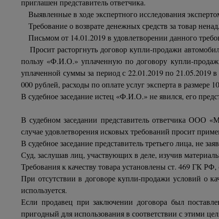
приглашен представитель ответчика.
Выявленные в ходе экспертного исследования экспертом
Требование о возврате денежных средств за товар ненадл
Письмом от 14.01.2019 в удовлетворении данного требов
Просит расторгнуть договор купли-продажи автомобиля
пользу «Ф.И.О.» уплаченную по договору купли-продажи
уплаченной суммы за период с 22.01.2019 по 21.05.2019 в
000 рублей, расходы по оплате услуг эксперта в размере 1
В судебное заседание истец «Ф.И.О.» не явился, его пред
В судебном заседании представитель ответчика ООО «М
случае удовлетворения исковых требований просит примен
В судебное заседание представитель третьего лица, не з
Суд, заслушав лиц, участвующих в деле, изучив материал
Требования к качеству товара установлены ст. 469 ГК РФ,
При отсутствии в договоре купли-продажи условий о кач
используется.
Если продавец при заключении договора был поставлен
пригодный для использования в соответствии с этими цел