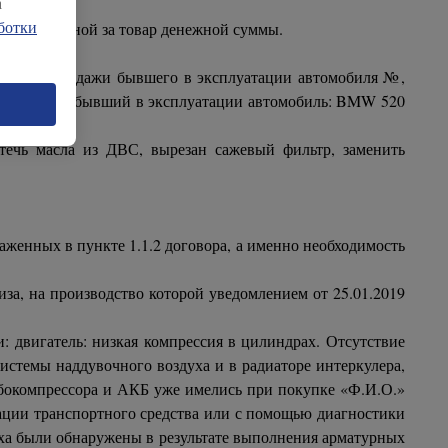
а
ботки
ата уплаченной за товар денежной суммы.
.
ор купли продажи бывшего в эксплуатации автомобиля №,
ть следующий бывший в эксплуатации автомобиль: BMW 520
 течь масла из ДВС, вырезан сажевый фильтр, заменить
аженных в пункте 1.1.2 договора, а именно необходимость
за, на производство которой уведомлением от 25.01.2019
двигатель: низкая компрессия в цилиндрах. Отсутствие
системы наддувочного воздуха и в радиаторе интеркулера,
урбокомпрессора и АКБ уже имелись при покупке «Ф.И.О.»
ции транспортного средства или с помощью диагностики
уха были обнаружены в результате выполнения арматурных