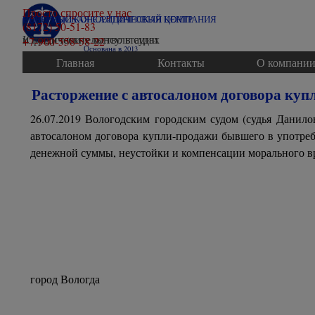
Перейти к контенту
Просто спросите у нас
ВОЛОГОДСКАЯ ЮРИДИЧЕСКАЯ КОМПАНИЯ
СЕВЕРНЫЙ КОНСАЛТИНГОВЫЙ ЦЕНТР
(8172) 50-51-83
Юридические консультации
и представительство в судах
+7-900-558-58-22
Основана в 2013
Главная
Контакты
О компани
Расторжение с автосалоном договора куп
26.07.2019 Вологодским городским судом (судья Данило
автосалоном договора купли-продажи бывшего в употреб
денежной суммы, неустойки и компенсации морального в
город Вологда