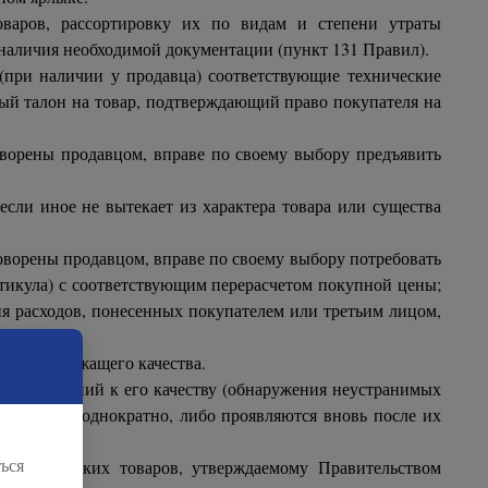
варов, рассортировку их по видам и степени утраты
е наличия необходимой документации (пункт 131 Правил).
(при наличии у продавца) соответствующие технические
ный талон на товар, подтверждающий право покупателя на
оворены продавцом, вправе по своему выбору предъявить
если иное не вытекает из характера товара или существа
говорены продавцом, вправе по своему выбору потребовать
артикула) с соответствующим перерасчетом покупной цены;
ия расходов, понесенных покупателем или третьим лицом,
ра ненадлежащего качества.
ия требований к его качеству (обнаружения неустранимых
являются неоднократно, либо проявляются вновь после их
ься
еречню таких товаров, утверждаемому Правительством