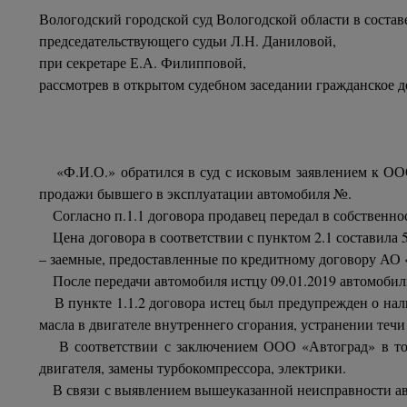
Вологодский городской суд Вологодской области в состав
председательствующего судьи Л.Н. Даниловой,
при секретаре Е.А. Филипповой,
рассмотрев в открытом судебном заседании гражданское
«Ф.И.О.» обратился в суд с исковым заявлением к ООО 
продажи бывшего в эксплуатации автомобиля №.
Согласно п.1.1 договора продавец передал в собственн
Цена договора в соответствии с пунктом 2.1 составила 595
– заемные, предоставленные по кредитному договору АО 
После передачи автомобиля истцу 09.01.2019 автомобиль 
В пункте 1.1.2 договора истец был предупрежден о нали
масла в двигателе внутреннего сгорания, устранении течи
В соответствии с заключением ООО «Автоград» в товар
двигателя, замены турбокомпрессора, электрики.
В связи с выявлением вышеуказанной неисправности авто