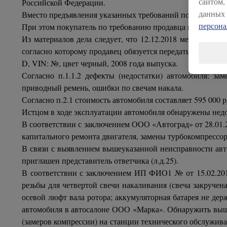
сайтом,
Российской Федерации.
данных 
Вместо предъявления указанных требований покупатель вп
персон
При этом покупатель по требованию продавца и за его сч
Из материалов дела следует, что 12.12.2018 между «Ф.
согласно которому продавец обязуется передать в собст
D, VIN: №, цвет черный, 2008 года выпуска.
Согласно п.1.1.2 дефекты (недостатки) автомобиля: з
приводный ремень, ошибки по свечам накала.
Согласно п.2.1 стоимость автомобиля составляет 595 000 р
Истцом в ходе эксплуатации автомобиля обнаружены недо
В соответствии с заключением ООО «Автоград» от 28.01.2
капитального ремонта двигателя, замены турбокомпрессор
В связи с выявлением вышеуказанной неисправности авто
приглашен представитель ответчика (л.д.25).
В соответствии с заключением ИП ФИО1 № от 15.02.201
резьбы для четвертой свечи накаливания (свеча закручен
осевой люфт вала ротора; аккумуляторная батарея не де
автомобиля в автосалоне ООО «Марка». Обнаружить выш
(замеров компрессии) на станции технического обслужив