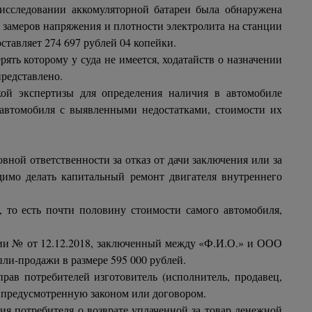
 исследовании аккомуляторной батареи была обнаружена
 замеров напряжения и плотности электролита на станции
ставляет 274 697 рублей 04 копейки.
ть которому у суда не имеется, ходатайств о назначении
представлено.
ой экспертизы для определения наличия в автомобиле
 автомобиля с выявленными недостатками, стоимости их
ой ответственности за отказ от дачи заключения или за
димо делать капитальный ремонт двигателя внутреннего
, то есть почти половину стоимости самого автомобиля,
ции № от 12.12.2018, заключенный между «Ф.И.О.» и ООО
ли-продажи в размере 595 000 рублей.
рав потребителей изготовитель (исполнитель, продавец,
 предусмотренную законом или договором.
ния потребителя о возврате уплаченной за товар денежной