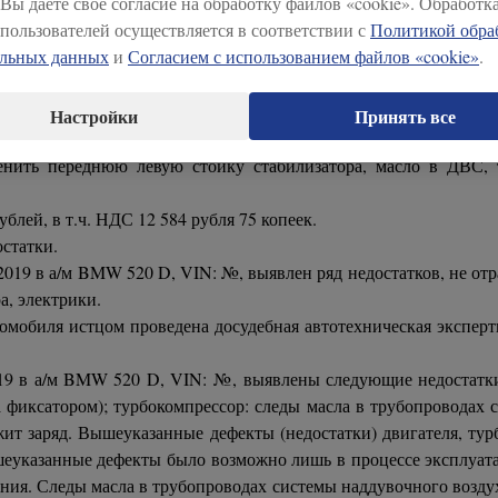
 Вы даете свое согласие на обработку файлов «cookie». Обработк
пользователей осуществляется в соответствии с
Политикой обра
раве отказаться от приобретенного товара и потребовать возвр
альных данных
и
Согласием с использованием файлов «cookie»
.
ет должен возвратить полученный товар ненадлежащего качества
И.О.» (покупатель) и ООО «Марка» (продавец) заключен догов
венность покупателя, а покупатель обязуется принять и оплати
Настройки
Принять все
аменить переднюю левую стойку стабилизатора, масло в ДВС,
ублей, в т.ч. НДС 12 584 рубля 75 копеек.
статки.
019 в а/м BMW 520 D, VIN: №, выявлен ряд недостатков, не отр
а, электрики.
мобиля истцом проведена досудебная автотехническая эксперти
9 в а/м BMW 520 D, VIN: №, выявлены следующие недостатки: 
а фиксатором); турбокомпрессор: следы масла в трубопроводах 
ржит заряд. Вышеуказанные дефекты (недостатки) двигателя, т
еуказанные дефекты было возможно лишь в процессе эксплуата
ания. Следы масла в трубопроводах системы наддувочного возд