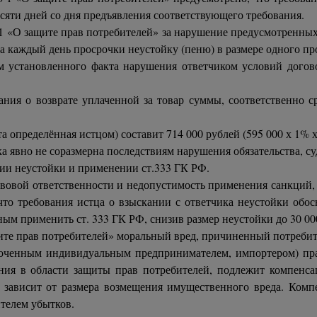
сяти дней со дня предъявления соответствующего требования.
-1 «О защите прав потребителей» за нарушение предусмотренных 
а каждый день просрочки неустойку (пеню) в размере одного пр
м установленного факта нарушения ответчиком условий догово
ания о возврате уплаченной за товар суммы, соответственно 
та определённая истцом) составит 714 000 рублей (595 000 х 1% х 
ка явно не соразмерна последствиям нарушения обязательства, с
нии неустойки и применении ст.333 ГК РФ.
овой ответственности и недопустимость применения санкций, 
 что требования истца о взыскании с ответчика неустойки обо
ным применить ст. 333 ГК РФ, снизив размер неустойки до 30 00
ащите прав потребителей» моральный вред, причиненный потреби
оченным индивидуальным предпринимателем, импортером) пра
ия в области защиты прав потребителей, подлежит компенса
 зависит от размера возмещения имущественного вреда. Комп
телем убытков.