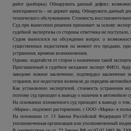
работ (разборка). Обнаружить данный дефект, возможн
неисправность – не держит заряд. Обнаружить данный де
технического обслуживания. Стоимость восстановительног
Суд при вынесении решения принимает за основу эксперт
судебной экспертизы со стороны ответчика не поступало, 
Судом выносился на обсуждение вопрос о возможност
существенных недостатков на момент его продажи, при
устранения, времени возникновения.
Однако, ходатайств от сторон о назначении такой эксперти
Приглашенный в судебное заседание эксперт ФИО1, буду
заведомо ложное заключение, подтвердил заключение э
сгорания, все недостатки возникли до передачи автомобил
Как установлено экспертизой, стоимость устранения не
поэтому суд приходит к выводу о наличии в автомобиле с
На основании изложенного суд приходит к выводу о том
«Марка», подлежит расторжению, с ООО «Марка» в пользу
На основании ст. 13 Закона Российской Федерации 07.0
уполномоченная организация или уполномоченный индиви
В соответствии со ст. 22 Закона РФ от 07.02.1992 № 230