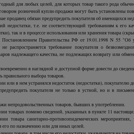
одный для любых целей, для которых товар такого рода обычно
говором розничной купли-продажи могут быть установлены пов
лучае продавец обязан предупредить покупателя об имеющихся нед
ий недостатки, т.е. не соответствующий требованиям к его ка
тки), так и в процессе использования или хранения товара (скры
 Постановлением Правительства РФ от 19.01.1998 N 55 "Об 
е не распространяется требование покупателя о безвозмезд
аров надлежащего качества, не подлежащих возврату или обмен
н своевременно в наглядной и доступной форме довести до свед
ь правильного выбора товаров.
и или в нем устранялся недостаток (недостатки), покупателю 
редупредить покупателя не только в устной, но и в письме
жи непродовольственных товаров, бывших в употреблении.
и товарах помимо сведений, указанных в пункте 11 настоящих
ии товара санитарно-противоэпидемических мероприятиях, 
я его по назначению или для иных целей.
ении товара, в том числе его недостатки, указываются на товар