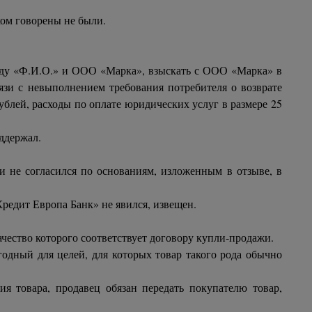
ом говорены не были.
жду «Ф.И.О.» и ООО «Марка», взыскать с ООО «Марка» в
язи с невыполнением требования потребителя о возврате
рублей, расходы по оплате юридических услуг в размере 25
оддержал.
 не согласился по основаниям, изложенным в отзыве, в
Кредит Европа Банк» не явился, извещен.
ачество которого соответствует договору купли-продажи.
годный для целей, для которых товар такого рода обычно
я товара, продавец обязан передать покупателю товар,