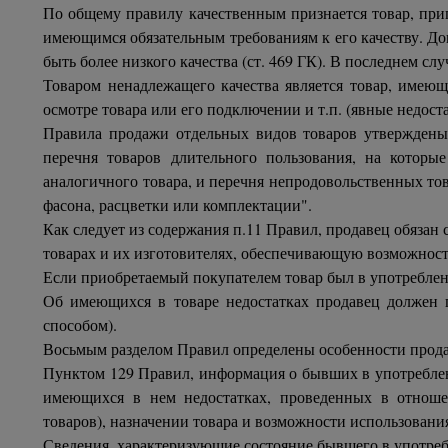
По общему правилу качественным признается товар, приг
имеющимся обязательным требованиям к его качеству. До
быть более низкого качества (ст. 469 ГК). В последнем с
Товаром ненадлежащего качества является товар, имеющ
осмотре товара или его подключении и т.п. (явные недоста
Правила продажи отдельных видов товаров утверждены
перечня товаров длительного пользования, на которы
аналогичного товара, и перечня непродовольственных тов
фасона, расцветки или комплектации".
Как следует из содержания п.11 Правил, продавец обяза
товарах и их изготовителях, обеспечивающую возможност
Если приобретаемый покупателем товар был в употреблени
Об имеющихся в товаре недостатках продавец должен п
способом).
Восьмым разделом Правил определены особенности прода
Пунктом 129 Правил, информация о бывших в употреблени
имеющихся в нем недостатках, проведенных в отношен
товаров), назначении товара и возможности использовани
Сведения, характеризующие состояние бывшего в употребл