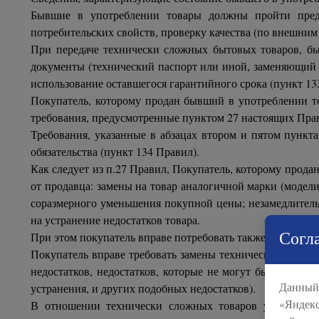
Бывшие в употреблении товары должны пройти предп
потребительских свойств, проверку качества (по внешним
При передаче технически сложных бытовых товаров, бы
документы (технический паспорт или иной, заменяющий е
использование оставшегося гарантийного срока (пункт 13
Покупатель, которому продан бывший в употреблении то
требования, предусмотренные пунктом 27 настоящих Пра
Требования, указанные в абзацах втором и пятом пункта
обязательства (пункт 134 Правил).
Как следует из п.27 Правил, Покупатель, которому прода
от продавца: замены на товар аналогичной марки (модели
соразмерного уменьшения покупной цены; незамедлительн
на устранение недостатков товара.
Согла
При этом покупатель вправе потребовать также полного 
Покупатель вправе требовать замены технически сложног
недостатков, недостатков, которые не могут быть устра
Данный 
устранения, и других подобных недостатков).
«Яндекс
В отношении технически сложных товаров указанное 