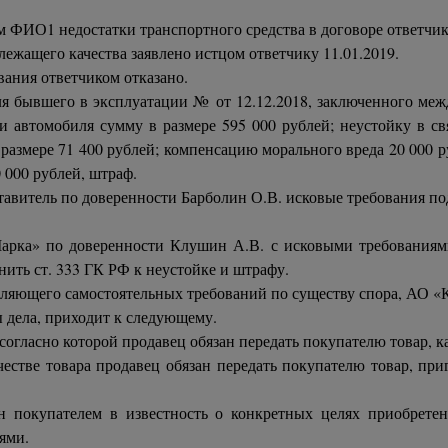
 ФИО1 недостатки транспортного средства в договоре ответчик
ежащего качества заявлено истцом ответчику 11.01.2019.
ания ответчиком отказано.
 бывшего в эксплуатации № от 12.12.2018, заключенного ме
 автомобиля сумму в размере 595 000 рублей; неустойку в св
 размере 71 400 рублей; компенсацию морального вреда 20 000 
0 000 рублей, штраф.
ставитель по доверенности Барболин О.В. исковые требования п
арка» по доверенности Клушин А.В. с исковыми требованиями
ить ст. 333 ГК РФ к неустойке и штрафу.
аявляющего самостоятельных требований по существу спора, АО «
ы дела, приходит к следующему.
 согласно которой продавец обязан передать покупателю товар, к
естве товара продавец обязан передать покупателю товар, при
 покупателем в известность о конкретных целях приобретени
ями.