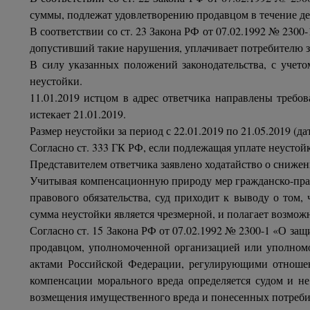
суммы, подлежат удовлетворению продавцом в течение де
В соответствии со ст. 23 Закона РФ от 07.02.1992 № 2300
допустивший такие нарушения, уплачивает потребителю з
В силу указанных положений законодательства, с учето
неустойки.
11.01.2019 истцом в адрес ответчика направлены требов
истекает 21.01.2019.
Размер неустойки за период с 22.01.2019 по 21.05.2019 (да
Согласно ст. 333 ГК РФ, если подлежащая уплате неустой
Представителем ответчика заявлено ходатайство о сниже
Учитывая компенсационную природу мер гражданско-прав
правового обязательства, суд приходит к выводу о том,
сумма неустойки является чрезмерной, и полагает возмож
Согласно ст. 15 Закона РФ от 07.02.1992 № 2300-1 «О з
продавцом, уполномоченной организацией или уполном
актами Российской Федерации, регулирующими отношен
компенсации морального вреда определяется судом и не
возмещения имущественного вреда и понесенных потреби