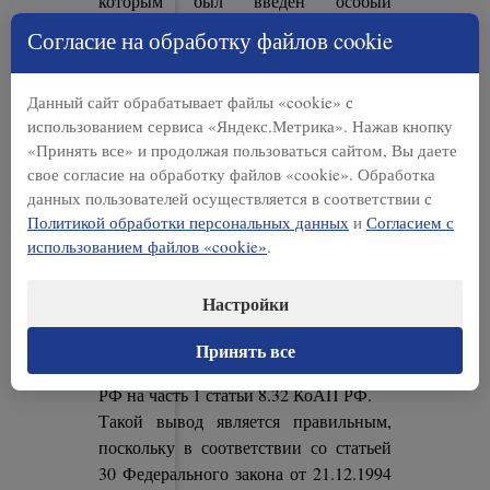
которым был введен особый
противопожарный режим –
Согласие на обработку файлов cookie
постановление администрации
Тотемского муниципального района
Данный сайт обрабатывает файлы «cookie» с
от 20.05.2019 № 527 «Об
использованием сервиса «Яндекс.Метрика». Нажав кнопку
установлении особого
«Принять все» и продолжая пользоваться сайтом, Вы даете
противопожарного режима на
свое согласие на обработку файлов «cookie». Обработка
территории Тотемского
данных пользователей осуществляется в соответствии с
муниципального района» – на дату
Политикой обработки персональных данных
и
Согласием с
выявления административного
использованием файлов «cookie»
.
правонарушения не был опубликован
в установленном законом порядке, в
Настройки
связи с чем не подлежал применению,
переквалифицировал действия
Принять все
общества с части 3 статьи 8.32 КоАП
РФ на часть 1 статьи 8.32 КоАП РФ.
Такой вывод является правильным,
поскольку в соответствии со статьей
30 Федерального закона от 21.12.1994