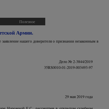
Полезное
▼
▼
ветской Армии.
е заявление нашего доверителя о признании незаконным в
Дело № 2-3844/2019
35RS0010-01-2019-003493-97
29 мая 2019 года
таре Нарожной Е.С., рассмотрев в открытом судебном