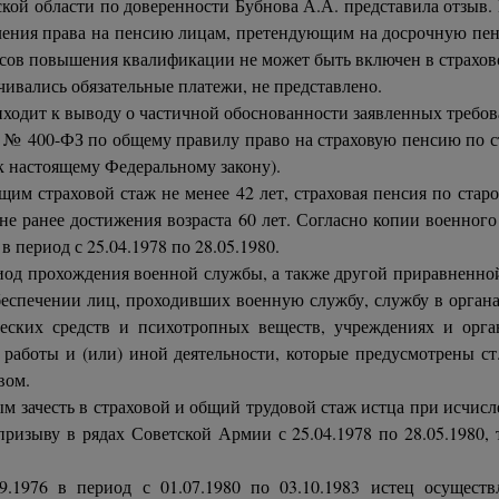
кой области по доверенности Бубнова А.А. представила отзыв. 
ения права на пенсию лицам, претендующим на досрочную пенсию
рсов повышения квалификации не может быть включен в страховой 
чивались обязательные платежи, не представлено.
иходит к выводу о частичной обоснованности заявленных требов
она № 400-ФЗ по общему правилу право на страховую пенсию по 
 настоящему Федеральному закону).
ющим страховой стаж не менее 42 лет, страховая пенсия по стар
но не ранее достижения возраста 60 лет. Согласно копии военно
 период с 25.04.1978 по 28.05.1980.
период прохождения военной службы, а также другой приравненн
еспечении лиц, проходивших военную службу, службу в орган
ческих средств и психотропных веществ, учреждениях и орга
 работы и (или) иной деятельности, которые предусмотрены ст
вом.
 зачесть в страховой и общий трудовой стаж истца при исчислен
зыву в рядах Советской Армии с 25.04.1978 по 28.05.1980, 
1976 в период с 01.07.1980 по 03.10.1983 истец осуществ