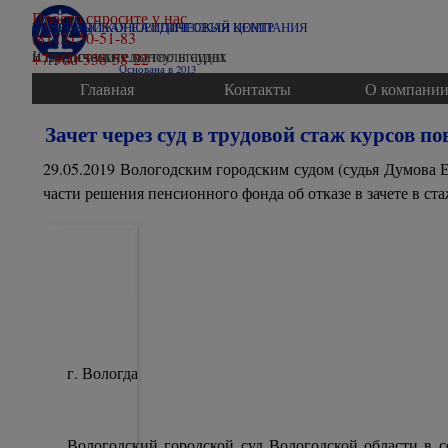
Перейти к контенту
Просто спросите у нас
ВОЛОГОДСКАЯ ЮРИДИЧЕСКАЯ КОМПАНИЯ
СЕВЕРНЫЙ КОНСАЛТИНГОВЫЙ ЦЕНТР
(8172) 50-51-83
Юридические консультации
и представительство в судах
+7-900-558-58-22
Основана в 2013
Главная
Контакты
О компани
Зачет через суд в трудовой стаж курсов
29.05.2019 Вологодским городским судом (судья Думова 
части решения пенсионного фонда об отказе в зачете в ст
г. Вологда
Вологодский городской суд Вологодской области в с