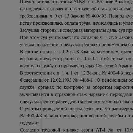
Представитель ответчика УПФР в г. Вологде Вологодс
не подлежит включению в страховой стаж для определ
требованиями ч. 9 ст. 13 Закона № 400-ФЗ. Период ку
истцу производилась оплата труда, начислялись и упла
Заслушав стороны, исследовав материалы дела, суд пр
При этом суд учитывает, что согласно ч. 1 ст. 8 Зак
учетом положений, предусмотренных приложением 6 к
В соответствии с ч. 1.2 ст. 8 Закона, мужчинам, име
возраста, предусмотренного ч. 1 и 1.1 этой статьи, 
военную службу по призыву в рядах Советской Армии в
В соответствии с п. 1 ч. 1 ст. 12 Закона № 400-ФЗ 
Федерации от 12.02.1993 № 4468-1 «О пенсионном об
службе, органах по контролю за оборотом наркоти
засчитывается в страховой стаж наравне с периодами
предусмотрено и ранее действовавшим законодательст
С учетом приведенной нормы, суд считает правомерным
№ 400-ФЗ период прохождения военной службы по при
содержит.
Согласно трудовой книжке серии АТ-I № от 10.09.