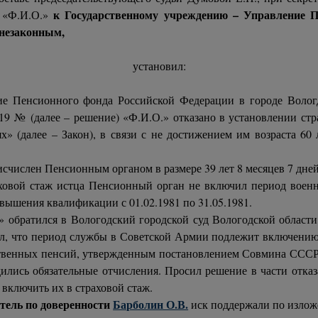
к Государственному учреждению – Управление П
ю «Ф.И.О.»
 незаконным,
установил:
ие Пенсионного фонда Российской Федерации в городе Вологд
19 № (далее – решение) «Ф.И.О.» отказано в установлении стра
 (далее – Закон), в связи с не достижением им возраста 60 ле
исчислен Пенсионным органом в размере 39 лет 8 месяцев 7 дней
овой стаж истца Пенсионный орган не включил период военно
вышения квалификации с 01.02.1981 по 31.05.1981.
» обратился в Вологодский городской суд Вологодской области
, что период службы в Советской Армии подлежит включению в 
твенных пенсий, утвержденным постановлением Совмина СССР о
одились обязательные отчисления. Просил решение в части отк
включить их в страховой стаж.
тель по доверенности
Барболин О.В.
иск поддержали по излож