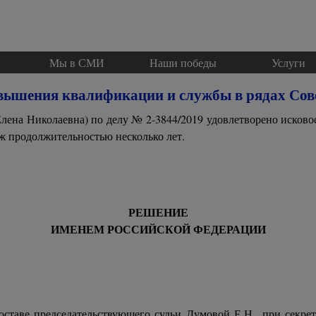
Пропустить меню
и
Мы в СМИ
▼
Наши победы
Услуги
▼
 повышения квалификации и службы в рядах Со
Елена Николаевна) по делу № 2-3844/2019 удовлетворено исково
аж продолжительностью несколько лет.
РЕШЕНИЕ
ИМЕНЕМ РОССИЙСКОЙ ФЕДЕРАЦИИ
оставе председательствующего судьи Думовой Е.Н., при секре