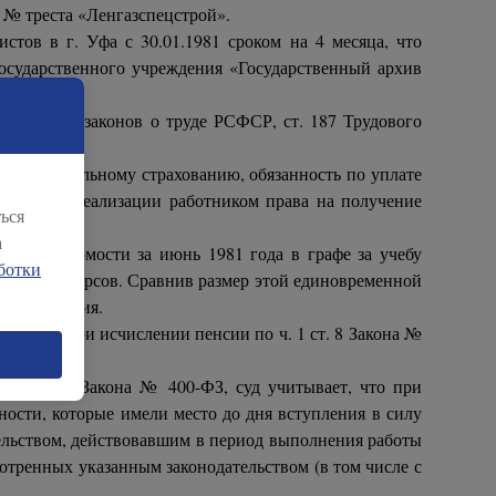
 № треста «Ленгазспецстрой».
стов в г. Уфа с 30.01.1981 сроком на 4 месяца, что
Государственного учреждения «Государственный архив
12 Кодекса законов о труде РСФСР, ст. 187 Трудового
ному социальному страхованию, обязанность по уплате
ятствовать реализации работником права на получение
ься
а
етной ведомости за июнь 1981 года в графе за учебу
ботки
сь период курсов. Сравнив размер этой единовременной
ими внимания.
ж истца при исчислении пенсии по ч. 1 ст. 8 Закона №
1.2 ст. 8 Закона № 400-ФЗ, суд учитывает, что при
ности, которые имели место до дня вступления в силу
тельством, действовавшим в период выполнения работы
мотренных указанным законодательством (в том числе с