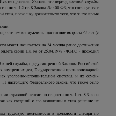
Иск не признала. Указала, что период военной службы
 по ч. 1.2 ст. 8 Закона № 400-ФЗ, что согласуется с
стаж, поскольку доказательств того, что за это время
аний.
старости имеют мужчины, достигшие возраста 65 лет (с
ости может назначаться на 24 месяца ранее достижения
го билета серии НЛ № от 25.04.1978 «Ф.И.О.» проходил
ой к ней службы, предусмотренной Законом Российской
ах внутренних дел, Государственной противопожарной
нах уголовно-исполнительной системы, и их семей»
. 11 настоящего Федерального закона, что также было
ии страховой пенсии по старости по ч. 1 ст. 8 Закона
так как сведений о его включении в стаж решение не
лял трудовую деятельность в должности слесаря по