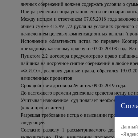
личных сбережений должен содержать условия о сумме 
При разрешении спора установлено и не оспаривалось
Между истцом и ответчиком 07.05.2018 года заключе
общей сумме 412 991,72 рубля на условиях срочного 
начислением целевых компенсационных выплат (процен
Исполнение обязательств истца по передаче Коопе
приходному кассовому ордеру от 07.05.20108 года № н
Пунктом 2.2 договора предусмотрено право пайщика 
пайщика на досрочное снятие сбережений в любое вре
«Ф.И.О.», реализуя данные права, обратился 19.03.2
начисленных процентов.
Срок действия договора № истек 09.05.2019 года.
До настоящего времени денежные средства истцу не по
Учитывая изложенное, суд полагает необходимым удо
Согла
(как и просит истец).
Разрешая требование истца о взыскании процентов на о
следующее.
Данный 
Согласно разделу 1 рассматриваемого договора, пр
«Яндекс
включительно. При начислении процентов по личн