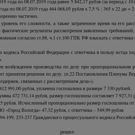
9 года по 08.07.2019 года равен 5 842,17 рубля (за период с 10.
года по 08.07.2019 года 464 068,05 рубля х 7,5 % : 365 х 22 дн = 2
ворению частично.
уровень его сложности, а также затраченное время на его рас
 фактические результаты рассмотрения заявленных требований,
зможным согласно ст.88, ч.1 ст.100 ГПК РФ взыскать с ответчика
го кодекса Российской Федерации с ответчика в пользу истца п
.
ле возбуждения производства по делу при пропорциональном р
т принятия решения по делу. (п.22 Постановления Пленума Ве
здержек, связанных с рассмотрением дела»).
12 991,00 рубля, уплачена госпошлина в размере 7 330 рублей.
ммы 472 731,14 рубля, размер госпошлины составляет 7 927,31 
,5 рубля. Исчисленный пропорционально размер госпошлины от у
О «Город Вологда» 47,32 рубля, с ответчика – 549,99 рубля.
94-199, 233-237 Гражданского процессуального кодекса Российс
решил: