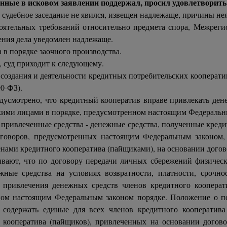
нные в исковом заявлении поддержал, просил удовлетворить
судебное заседание не явился, извещен надлежаще, причины нея
тоятельных требований относительно предмета спора, Межреги
рения дела уведомлен надлежаще.
 в порядке заочного производства.
, суд приходит к следующему.
оздания и деятельности кредитных потребительских кооперати
0-ФЗ).
дусмотрено, что кредитный кооператив вправе привлекать ден
кими лицами в порядке, предусмотренном настоящим Федеральн
З привлеченные средства - денежные средства, полученные кред
оговоров, предусмотренных настоящим Федеральным законом,
ами кредитного кооператива (пайщиками), на основании договор
ивают, что по договору передачи личных сбережений физическ
жные средства на условиях возвратности, платности, срочн
 привлечения денежных средств членов кредитного коопера
ном настоящим Федеральным законом порядке. Положение о п
 содержать единые для всех членов кредитного кооператива
 кооператива (пайщиков), привлеченных на основании догов