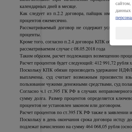
сайтом,
календарных дней в месяце.
данных 
Как следует из п.2.2 договора, пайщик имеет право
персон
процентов ежемесячно.
Рассматриваемый договор не содержит условия о т
проценты.
Кроме того, согласно п.2.4 договора КПК обязан осущ
рассматриваемом случае с 08.05.2018 года
Таким образом, расчет подлежащих возмещению проце
Расчет процентов будет следующий: 412 991,72 рубля х 
Поскольку КПК обязан производить удержание НДФЛ с
выплачены, суд считает возможным произвести вз
пользование чужими денежными средствами, суд пола
Согласно ч.1 ст.395 ГК РФ в случаях неправомерного
сумму долга. Размер процентов определяется ключев
процентов не установлен законом или договором.
Расчет процентов по ст.395 ГК РФ также в заявлении 
Поскольку в день окончания срока договора истцу д
подлежат начислению на сумму 464 068,05 рубля (основ