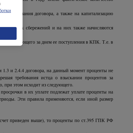
а
ботки
 день окончания договора, а также на капитализацию
мме личных сбережений и на них также начисляются
дня, следующего за днем ее поступления в КПК. Т.е. в
1.3 и 2.4.4 договора, на данный момент проценты не
решая требования истца о взыскании процентов за
, при этом исходит из следующего.
й просрочки в их уплате подлежат уплате проценты на
периоды. Эти правила применяются, если иной размер
асчет приведен выше), то проценты по ст.395 ГПК РФ