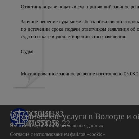
Ответчик вправе подать в суд, принявший заочное реше
Заочное решение суда может быть обжаловано сторона
по истечении срока подачи ответчиком заявления об о
суда об отказе в удовлетворении этого заявления.
Судья
Мотивированное заочное решение изготовлено 05.08.2
БАРБОЛИН
(8172) 50-51-83
Юридические услуги в Вологде и о
&   ЧИСТОВ
+7-900-558-58-22
Политика обработки персональных данных
Согласие с использованием файлов «cookie»