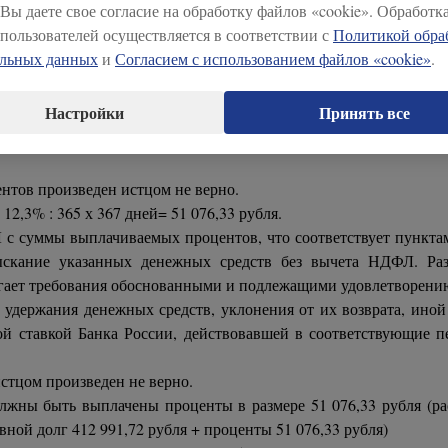
 Вы даете свое согласие на обработку файлов «cookie». Обработк
пользователей осуществляется в соответствии с
Политикой обра
 производить снятие начисленных на сбережения процентов в
альных данных
и
Согласием с использованием файлов «cookie»
.
ом, что начисляемые ежемесячно проценты причисляются к су
Настройки
Принять все
ествлять начисление процентов на сумму личных сбережений со 
нтов произведен истцом не верно.
12,3% : 365 х 367 дней= 51 076,33 рубля.
 суммы выплачиваемых процентов, что соответствует пунктам 
ыскание указанных денежных средств без вычета НДФЛ. Раз
гает требования обоснованными и подлежащими удовлетворению
 удержания денежных средств, уклонения от их возврата, ино
ой ставкой Банка России, действовавшей в соответствующие 
истцом произведен не верно.
олжны быть выплачены проценты в размере 51 076,33 рубля (р
ной долг 412 991,72 рубля + проценты 51 076,33 рубля)