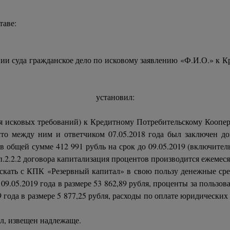
таве:
нии суда гражданское дело по исковому заявлению «Ф.И.О.» к 
установил:
ния исковых требований) к Кредитному Потребительскому Коопе
 что между ним и ответчиком 07.05.2018 года был заключен 
в общей сумме 412 991 рубль на срок до 09.05.2019 (включит
 п.2.2.2 договора капитализация процентов производится ежемеся
скать с КПК «Резервный капитал» в свою пользу денежные сре
о 09.05.2019 года в размере 53 862,89 рубля, проценты за польз
19 года в размере 5 877,25 рубля, расходы по оплате юридически
ал, извещен надлежаще.