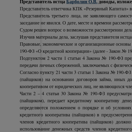
Представитель истца
Барболин О.В.
доводы, изложе
Представитель ответчика КПК «Резервный Капитал» в 
Представитель третьего лица, не заявляющего самос
заседание не явился. О дате, месте и времени рассмот
Судом решен вопрос о возможности рассмотрении дела
Изучив материалы дела, заслушав представителя истца
Правовые, экономические и организационные основы с
190-ФЗ «О кредитной кооперации» (далее - Закон № 19
Подпунктом 2 части 1 статьи 4 Закона № 190-ФЗ пре
передачи личных сбережений, заключаемых с физичес
Согласно пункту 21 части 3 статьи 1 Закона № 190-Ф
(пайщиков) на основании договоров займа, иных д
кооперативом от юридических лиц, не являющихся член
Части 2 – 4 статьи 30 Закона № 190-ФЗ предусматр
(пайщиком), передает кредитному кооперативу дене
определяются положением о порядке и об условиях
кредитного кооператива (пайщиков) в предусмотрен
членов кредитного кооператива (пайщиков) должно
использование денежных средств членов кредитного