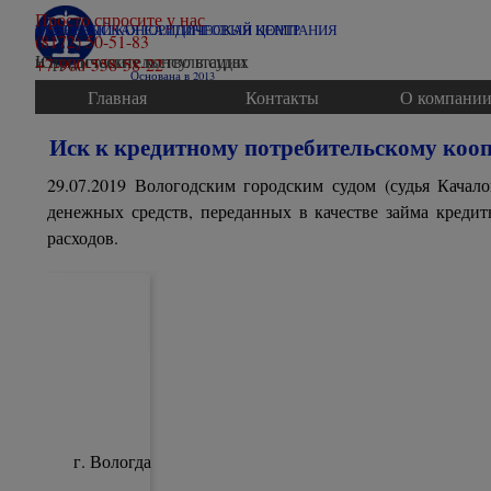
Перейти к контенту
Просто спросите у нас
ВОЛОГОДСКАЯ ЮРИДИЧЕСКАЯ КОМПАНИЯ
СЕВЕРНЫЙ КОНСАЛТИНГОВЫЙ ЦЕНТР
(8172) 50-51-83
Юридические консультации
и представительство в судах
+7-900-558-58-22
Основана в 2013
Главная
Контакты
О компани
Иск к кредитному потребительскому кооп
29.07.2019 Вологодским городским судом (судья Качал
денежных средств, переданных в качестве займа кредит
расходов.
г. Вологда