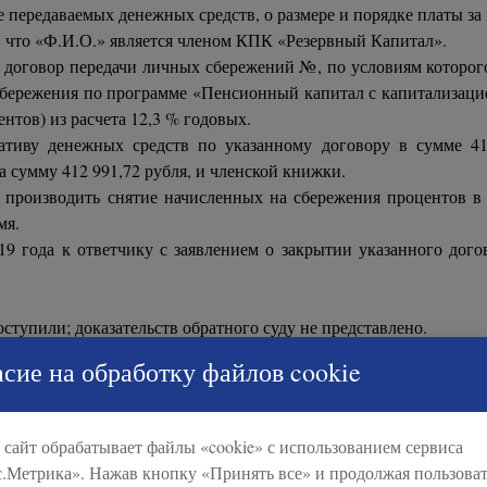
передаваемых денежных средств, о размере и порядке платы за и
, что «Ф.И.О.» является членом КПК «Резервный Капитал».
н договор передачи личных сбережений №, по условиям которог
сбережения по программе «Пенсионный капитал с капитализацией
тов) из расчета 12,3 % годовых.
ративу денежных средств по указанному договору в сумме 4
а сумму 412 991,72 рубля, и членской книжки.
производить снятие начисленных на сбережения процентов в 
мя.
019 года к ответчику с заявлением о закрытии указанного дог
ступили; доказательств обратного суду не представлено.
влетворить исковые требования о взыскании с ответчика личны
сие на обработку файлов cookie
сновании пунктов 1.2, 2.2.2 договора за период с 07.05.2018 го
сайт обрабатывает файлы «cookie» с использованием сервиса
оценты начисляются из расчета установленной ставки – 12,
.Метрика». Нажав кнопку «Принять все» и продолжая пользоват
ым сбережениям принимается фактическое количество кален