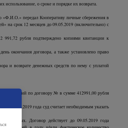
х использование, о сроке и порядке их возврата.
о «Ф.И.О.» передал Кооперативу личные сбережения в
» на срок 12 месяцев до 09.05.2019 (включительно) с
12 991,72 рубля подтверждено копиями квитанции к
день окончания договора, а также установлено право
овора и возврате денежных средств по нему с уплатой
х сбережений по договору № в сумме 412991,00 рубля
да по 02.05.2019 года суд считает необходимым указать
3 % годовых. Договор действует до 09.05.2019 года
ься
дарных дней в году и/или фактическое количество