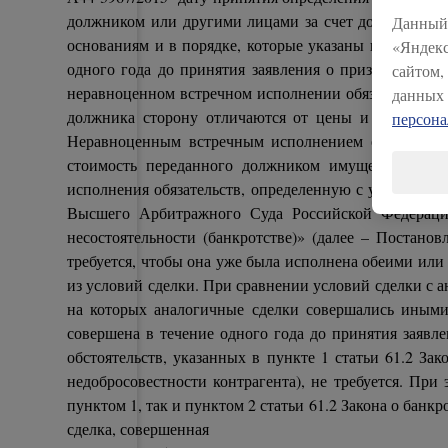
должником или другими лицами за счет должника, м
Данный 
основаниям и в порядке, которые указаны в названно
«Яндекс
одного года до принятия заявления о признании ба
сайтом,
неравноценном встречном исполнении обязательств др
данных 
должника сторону отличаются от цены и (или) иных
персон
Неравноценным встречным исполнением обязательств
стоимость переданного должником имущества или 
исполнения обязательств, определенную с учётом усл
Высшего Арбитражного Суда Российской Федерации
несостоятельности (банкротстве)» (далее – Постано
требуется, чтобы она уже была исполнена обеими или 
из условий сделки. При сравнении условий сделки с 
на которых аналогичные сделки совершались иными
совершена в течение одного года до принятия заявле
обстоятельств, указанных в пункте 1 статьи 61.2 Зак
недобросовестности контрагента), не требуется. При
пунктом 1, так и пунктом 2 статьи 61.2 Закона о банк
сделка, совершенная