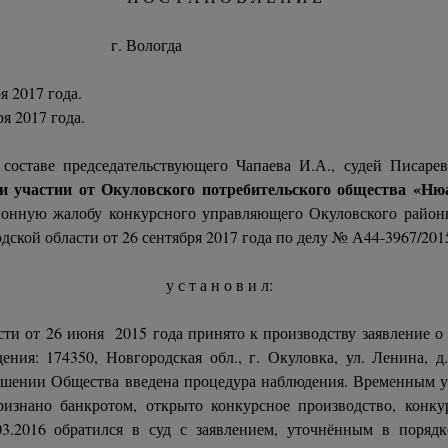
а г. Вологда Дело № А44
я 2017 года.
ря 2017 года.
составе председательствующего Чапаева И.А., судей Писаре
и участии от Окуловского потребительского общества «Н
ионную жалобу конкурсного управляющего Окуловского район
кой области от 26 сентября 2017 года по делу № А44-3967/2015
у с т а н о в и л:
ти от 26 июня 2015 года принято к производству заявление о
ения: 174350, Новгородская обл., г. Окуловка, ул. Ленина,
ношении Общества введена процедура наблюдения. Временным
признано банкротом, открыто конкурсное производство, кон
.2016 обратился в суд с заявлением, уточнённым в порядке