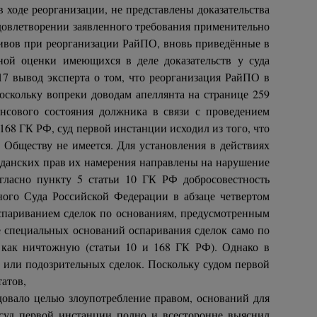
 ходе реорганизации, не представлены доказательства
удовлетворении заявленного требования применительно
ссивов при реорганизации РайПО, вновь приведённые в
ой оценки имеющихся в деле доказательств у суда
7 вывод эксперта о том, что реорганизация РайПО в
оскольку вопреки доводам апеллянта на странице 259
нсового состояния должника в связи с проведением
168 ГК РФ, суд первой инстанции исходил из того, что
 Обществу не имеется. Для установления в действиях
жданских прав их намерения направлены на нарушение
гласно пункту 5 статьи 10 ГК РФ добросовестность
ого Суда Российской Федерации в абзаце четвертом
оспариванием сделок по основаниям, предусмотренным
ве специальных оснований оспаривания сделок само по
, как ничтожную (статьи 10 и 168 ГК РФ). Однако в
м или подозрительных сделок. Поскольку судом первой
атов,
довало целью злоупотребление правом, оснований для
уд первой инстанции полно и всесторонне выяснил