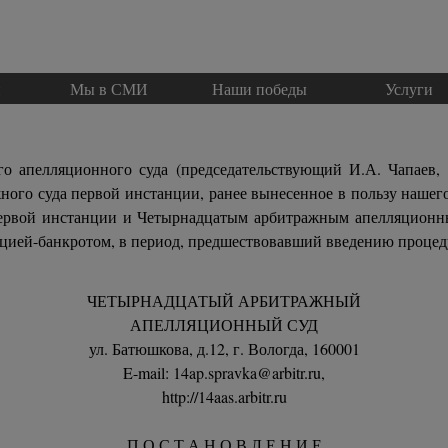
Пропустить меню
и
Мы в СМИ
▼
Наши победы
Услуги
▼
го апелляционного суда (председательствующий И.А. Чапаев
жного суда первой инстанции, ранее вынесенное в пользу нашег
 первой инстанции и Четырнадцатым арбитражным апелляционн
цией-банкротом, в период, предшествовавший введению процед
ЧЕТЫРНАДЦАТЫЙ АРБИТРАЖНЫЙ
АПЕЛЛЯЦИОННЫЙ СУД
ул. Батюшкова, д.12, г. Вологда, 160001
E-mail: 14ap.spravka@arbitr.ru,
http://14aas.arbitr.ru
П О С Т А Н О В Л Е Н И Е