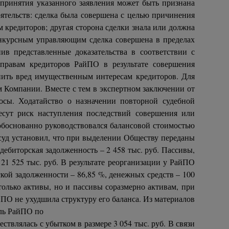
принятия указанного заявления может быть признана
ятельств: сделка была совершена с целью причинения
 кредиторов; другая сторона сделки знала или должна
онкурсным управляющим сделка совершена в пределах
ив представленные доказательства в соответствии с
равам кредиторов РайПО в результате совершения
нить вред имущественным интересам кредиторов. Для
м Компании. Вместе с тем в экспертном заключении от
осы. Ходатайство о назначении повторной судебной
есут риск наступления последствий совершения или
обоснованно руководствовался балансовой стоимостью
суд установил, что при выделении Обществу переданы
, дебиторская задолженность – 2 458 тыс. руб. Пассивы,
 21 525 тыс. руб. В результате реорганизации у РайПО
рской задолженности – 86,85 %, денежных средств – 100
только активы, но и пассивы соразмерно активам, при
йПО не ухудшила структуру его баланса. Из материалов
ыль РайПО по
ствлялась с убытком в размере 3 054 тыс. руб. В связи