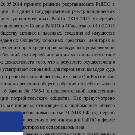
26.05.2014 принято решение реорганизовать РайПО в
зации. В Единый государственный реестр юридических
нием уполномоченных РайПо 28.01.2015 утверждён
остановлением Совета РайПО и Общества от 01.02.2015
бществу активах и пассивах, сведения об имуществе
еданных Обществу основных средствах, дебиторах и
к нарушению прав кредиторов, конкурсный управляющий
ебований суд первой инстанции указал на отсутствие
доказательств того, что в результате осуществления
усматривает оснований для переоценки выводов суда
(потребительских обществах, их союзах) в Российской
ляется по решению общего собрания потребительского
и 16 Закона № 3085-1 к исключительной компетенции
ции потребительского общества. Как предусмотрено
ать все вопросы, относящиеся к полномочиям общего
ветствии с требованиями статьи 71 АПК РФ, суд первой
из того, что решения о реорганизации РайПО в форме
.05.2014, которое не оспаривалось и на
статьи 61.1 Закона о банкротстве сделки, совершенные