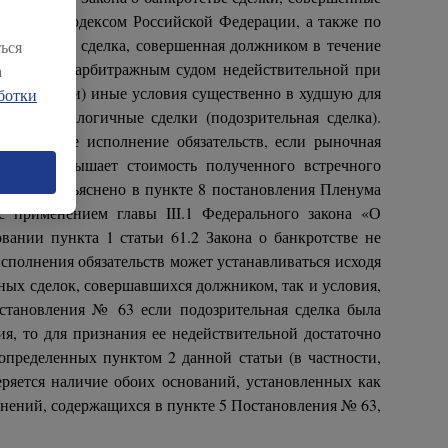
данским кодексом Российской Федерации, а также по
отрено, что сделка, совершенная должником в течение
ься
ь признана арбитражным судом недействительной при
а
делки и (или) иные условия существенно в худшую для
ботки
аются аналогичные сделки (подозрительная сделка).
а или иное исполнение обязательств, если рыночная
енно превышает стоимость полученного встречного
тв. Как разъяснено в пункте 8 постановления Пленума
 применением главы III.1 Федерального закона «О
вании пункта 1 статьи 61.2 Закона о банкротстве не
исполнения обязательств может устанавливаться исходя
ных сделок, совершавшихся должником, так и условия,
становления № 63 если подозрительная сделка была
ия, то для признания ее недействительной достаточно
, определенных пунктом 2 данной статьи (в частности,
веряется наличие обоих оснований, установленных как
ъяснений, содержащихся в пункте 5 Постановления № 63,