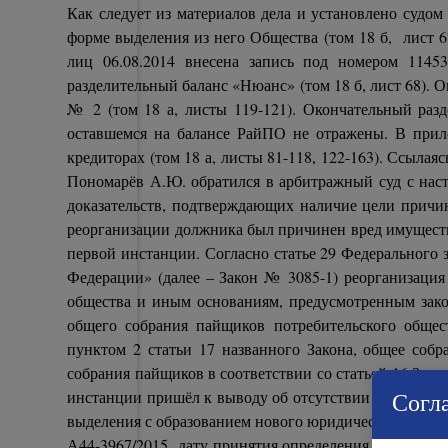
Как следует из материалов дела и установлено суд
форме выделения из него Общества (том 18 б, лист 
лиц 06.08.2014 внесена запись под номером 114
разделительный баланс «Нюанс» (том 18 б, лист 68).
№ 2 (том 18 а, листы 119-121). Окончательный раз
оставшемся на балансе РайПО не отражены. В прил
кредиторах (том 18 а, листы 81-118, 122-163). Ссыл
Пономарёв А.Ю. обратился в арбитражный суд с наст
доказательств, подтверждающих наличие цели причин
реорганизации должника был причинен вред имущест
первой инстанции. Согласно статье 29 Федерального 
Федерации» (далее – Закон № 3085-1) реорганизация
общества и иным основаниям, предусмотренным зако
общего собрания пайщиков потребительского общес
пунктом 2 статьи 17 названного Закона, общее соб
собрания пайщиков в соответствии со статьей 16 Зако
Согла
инстанции пришёл к выводу об отсутствии существен
выделения с образованием нового юридического лица,
А44-3967/2015 дату принятия определения суда по нас