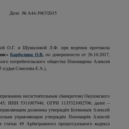
-3967/2015
вой О.Г. и Шумиловой Л.Ф. при ведении протокола
юанс»
Барболина О.В.
по доверенности от 26.10.2017,
ного потребительского общества Пономарева Алексея
 (судья Соколова Е.А.),
 признании несостоятельным (банкротом) Окуловского
 д.45; ИНН 5311007946, ОГРН 1135321002706, далее –
 управляющим должника утверждён Ботвиньев Алексей
курсным управляющим утверждён Пономарёв Алексей
 статьи 49 Арбитражного процессуального кодекса