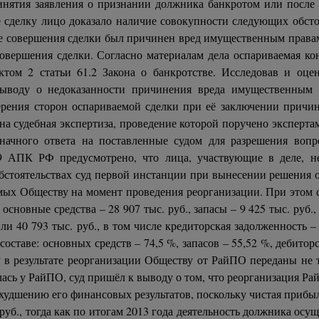
инятия заявления о признании должника банкротом или после 
е сделку лицо доказало наличие совокупности следующих обсто
е совершения сделки был причинен вред имущественным правам
совершения сделки. Согласно материалам дела оспариваемая к
ктом 2 статьи 61.2 Закона о банкротстве. Исследовав и оцен
ыводу о недоказанности причинения вреда имущественным п
мерения сторон оспариваемой сделки при её заключении причи
а судебная экспертиза, проведение которой поручено эксперта
начного ответа на поставленные судом для разрешения вопр
 9 АПК РФ предусмотрено, что лица, участвующие в деле, н
бстоятельствах суд первой инстанции при вынесении решения 
мых Обществу на момент проведения реорганизации. При этом 
основные средства – 28 907 тыс. руб., запасы – 9 425 тыс. руб.
ли 40 793 тыс. руб., в том числе кредиторская задолженность –
в составе: основных средств – 74,5 %, запасов – 55,52 %, дебито
 в результате реорганизации Обществу от РайПО переданы не 
лась у РайПО, суд пришёл к выводу о том, что реорганизация Ра
 ухудшению его финансовых результатов, поскольку чистая приб
руб., тогда как по итогам 2013 года деятельность должника осуще