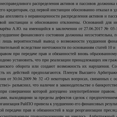
несправедливого распределения активов и пассивов должника в
го кредиторам, суд первой инстанции обоснованно отказал в 
оды апеллянта о неравноценности распределения активов и па
рвой инстанции и обоснованно отклонены. Оснований для ин
арёва А.Ю. на имеющийся в заключении от 27.06.2017 № 03-1
худшение финансового состояния должника несостоятельна, п
лан лишь вероятностный вывод о возможности ухудшения фина
вительной вследствие ничтожности по основаниям статей 10 и 
равом при передаче прав и обязанностей вновь образованному
ходимо установить, что при реализации принадлежащих им гра
анского оборота или создают возможность их нарушения. Со
сть их действий предполагаются. Пленум Высшего Арбитражн
ния от 30.04.2009 № 32 «О некоторых вопросах, связанных с 
тве)» разъяснил, что наличие в законодательстве о банкротст
, при совершении которой допущено злоупотребление правом
ками, выходящими за пределы дефектов сделок с предпочтение
организация РайПО привела к ухудшению его финансовых результ
ой передачи прав и обязанностей в ходе реорганизации пресле
ассматриваемым правоотношениям не имелось. Арбитражный с