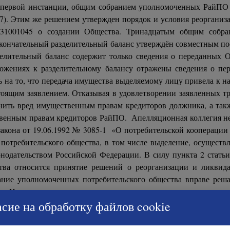
ом первой инстанции, общим собранием уполномоченных РайПО 
67). Этим же решением утвержден порядок и условия реоргани
5331001045 о создании Общества. Тринадцатым общим собра
 Окончательный разделительный баланс утверждён совместным п
делительный баланс содержит только сведения о переданных О
ожениях к разделительному балансу отражены сведения о пер
аясь на то, что передача имущества выделяемому лицу привела 
оящим заявлением. Отказывая в удовлетворении заявленных тр
ить вред имущественным правам кредиторов должника, а также 
венным правам кредиторов РайПО. Апелляционная коллегия не 
закона от 19.06.1992 № 3085-1 «О потребительской кооперации 
 потребительского общества, в том числе выделение, осуществ
нодательством Российской Федерации. В силу пункта 2 стать
тва относится принятие решений о реорганизации и ликвида
рание уполномоченных потребительского общества вправе реш
на. Исследовав и оценив представленные доказательства в соот
сие на обработку файлов cookie
ных нарушений процедуры реорганизации РайПО. Суд исходил 
 принято 26.05.2014 общим собранием уполномоченных РайПО 26
тоящему делу недействительным не признано. В силу пункта 1 