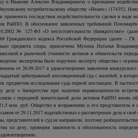
у и Иванову Алексею Владимировичу о признании недействит
уловскому потребительскому обществу «Нюанс» (174352, Новгор
и применить последствия недействительности сделки в виде в
сивов РайПО. В обоснование заявленных требований Пономарё
10.2002 № 127-ФЗ «О несостоятельности (банкротстве)» (дале
68 Гражданского кодекса Российской Федерации (далее – ГК Р
льно предмета спора, привлечена Мухина Наталья Владимиро
ансовой и рыночной стоимости активов и обязательств перед
ведение экспертизы было поручено эксперту общества с огран
лением от 26.09.2017 в удовлетворении заявления конкурсно
рнадцатый арбитражный апелляционный суд с жалобой, в котор
ли предметом исследования суда первой инстанции. В частност
му делу о банкротстве при наличии неравноценности встречн
 связи с передачей значительной доли активов РайПО вновь о
21,5 млн. руб. Общество в возражениях и его представитель в
ом от 29.11.2017 ходатайствовал о рассмотрении дела в своё 
, представителей в суд не направили, поэтому разбирательство 
ства по делу, проверив законность и обоснованность определ
й удовлетворению.