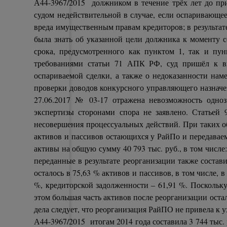
А44-3967/2015 должником в течение трёх лет до пр
судом недействительной в случае, если оспаривающе
вреда имущественным правам кредиторов; в результат
была знать об указанной цели должника к моменту 
срока, предусмотренного как пунктом 1, так и пун
требованиями статьи 71 АПК РФ, суд пришёл к в
оспариваемой сделки, а также о недоказанности на
проверки доводов конкурсного управляющего назначен
27.06.2017 № 03-17 отражена невозможность одноз
экспертизы сторонами спора не заявлено. Статьей
несовершения процессуальных действий. При таких о
активов и пассивов остающихся у РайПо и передавае
активы на общую сумму 40 793 тыс. руб., в том числе: 
переданные в результате реорганизации также состави
осталось в 75,63 % активов и пассивов, в том числе, 
%, кредиторской задолженности – 61,91 %. Поскольку
этом большая часть активов после реорганизации оста
дела следует, что реорганизация РайПО не привела к
А44-3967/2015 итогам 2014 года составила 3 744 тыс. 