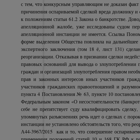
с тем, что конкурсным управляющим не доказан факт 
причинения оспариваемой сделкой вреда должнику и е
к положениям статьи 61.2 Закона о банкротстве. Дов
апелляционной жалобе, уже исследованы судом пе
апелляционной инстанции не имеется. Ссылка Поном
форме выделения Общества повлияла на дальнейшее у
экспертного заключения (том 18 ё, лист 131) сде
реорганизации. Отказывая в признании сделки недейст
правовых оснований для вывода о злоупотреблении п
граждан и организаций злоупотребления правом необ
прав и законных интересов иных участников гражд
участников гражданских правоотношений и разумно
пункта 4 Постановления № 63, пункте 10 постановле
Федеральным законом «О несостоятельности (банкротс
себе не препятствует суду квалифицировать сделку
упомянутых разъяснениях речь идет о сделках с поро
инстанции не установлено обстоятельств того, что ре
А44-3967/2015 как и то, что совершение оспариваем
применения положений статей 10 и 168 ГК РФ к р