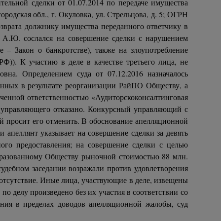
ельной сделки от 01.07.2014 по передаче имущества
одская обл., г. Окуловка, ул. Стрельцова, д. 5; ОГРН
озврата должнику имущества переданного ответчику в
в А.Ю. сослался на совершение сделки с нарушением
е – Закон о банкротстве), также на злоупотребление
Ф)). К участию в деле в качестве третьего лица, не
вна. Определением суда от 07.12.2016 назначалось
анных в результате реорганизации РайПО Обществу, а
иченной ответственностью «Аудиторскоконсалтинговая
го управляющего отказано. Конкурсный управляющий с
ой просит его отменить. В обоснование апелляционной
и апеллянт указывает на совершение сделки за девять
ого предоставления; на совершение сделки с целью
бразованному Обществу рыночной стоимостью 88 млн.
 судебном заседании возражали против удовлетворения
отсутствие. Иные лица, участвующие в деле, извещены
по делу произведено без их участия в соответствии со
ения в пределах доводов апелляционной жалобы, суд