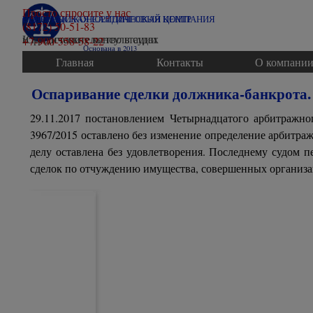
Перейти к контенту
Просто спросите у нас
ВОЛОГОДСКАЯ ЮРИДИЧЕСКАЯ КОМПАНИЯ
СЕВЕРНЫЙ КОНСАЛТИНГОВЫЙ ЦЕНТР
(8172) 50-51-83
Юридические консультации
и представительство в судах
+7-900-558-58-22
Основана в 2013
Главная
Контакты
О компани
Оспаривание сделки должника-банкрота.
29.11.2017 постановлением Четырнадцатого арбитражно
3967/2015 оставлено без изменение определение арбитра
делу оставлена без удовлетворения. Последнему судом
сделок по отчуждению имущества, совершенных организа