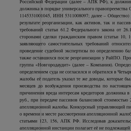
Российской Федерации (далее – АПК РФ), к должник
должника в порядке универсального правопреемства Ок
1145331001045, ИНН 5311008097; далее – Общество) 
результате реорганизации, как активов, так и пас
требований статьи 61.2 Федерального закона от 26.
сторонами сделки гражданским правом (статьи 10, 1
заявляющего самостоятельных требований относите
проведение судебной экспертизы по определению бал
также оставшихся после реорганизации у РайПО. Про
группа «Новгородаудит» (далее – Компания). Опреде
определением суда не согласился и обратился в Четы
жалобы её податель указал те же доводы, которые бы
месяцев до возбуждения производства по настояще
причинения вреда интересам кредиторов должника в
руб., при передаче пассивов балансовой стоимостью 
апелляционной жалобы. Конкурсный управляющий письм
о времени и месте рассмотрения апелляционной жалобы
статьями 123, 156, АПК РФ. Исследовав доказатель
апелляционной инстанции полагает её не подлежаще