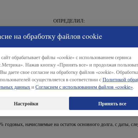
ОПРЕДЕЛИЛ:
сие на обработку файлов cookie
 ПАО «БАНК УРАЛСИБ» и Ф.И.О., о нижеследующем:
ащение взыскания на заложенное имущество – квартиру по адре
сайт обрабатывает файлы «cookie» с использованием сервиса
.Метрика». Нажав кнопку «Принять все» и продолжая пользоват
 «ДД.ММ.ГГГГ» по состоянию на «ДД.ММ.ГГГГ» составляет:
 Вы даете свое согласие на обработку файлов «cookie». Обработк
пользователей осуществляется в соответствии с
Политикой обра
альных данных
и
Согласием с использованием файлов «cookie»
.
Настройки
Принять все
годовых, начисляемые на остаток основного долга, с даты, сл