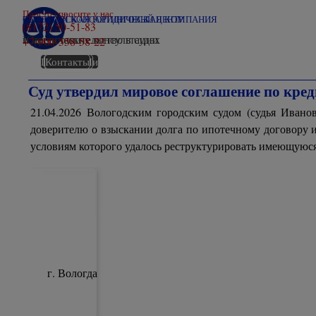
Перейти к контенту
Просто спросите у нас
ВОЛОГОДСКАЯ ЮРИДИЧЕСКАЯ КОМПАНИЯ
СЕВЕРНЫЙ КОНСАЛТИНГОВЫЙ ЦЕНТР
(8172) 50-51-83
Юридические консультации
и представительство в судах
+7-900-558-58-22
Победы
Мы в СМИ
О компании
Главная
Все суды
Контакты
Суд утвердил мировое соглашение по кред
21.04.2026 Вологодским городским судом (судья Ива
доверителю о взыскании долга по ипотечному договору и
условиям которого удалось реструктурировать имеющуюся
г. Вологда