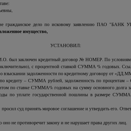
таве:
ьевны,
ление гражданское дело по исковому заявлению ПАО "БАНК
заложенное имущество,
УСТАНОВИЛ:
 был заключен кредитный договор № НОМЕР. По условиям кре
ключительно), с процентной ставкой СУММА % годовых. Ссыла
. о взыскании задолженности по кредитному договору от «ДД
ь по кредиту – СУММА рублей, задолженность по процентам 
едитом по ставке СУММА% годовых на сумму основного долга з
оды по уплате государственной пошлины в размере СУММА р
 просил суд принять мировое соглашение и утвердить его. Отв
о оно не противоречит закону и не нарушает права других лиц.