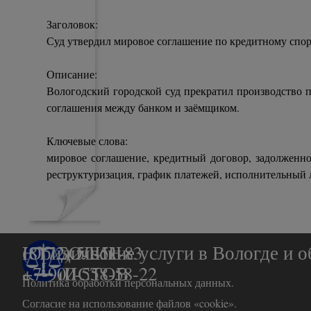
Заголовок:
Суд утвердил мировое соглашение по кредитному спо
Описание:
Вологодский городской суд прекратил производство 
соглашения между банком и заёмщиком.
Ключевые слова:
мировое соглашение, кредитный договор, задолженнос
реструктуризация, график платежей, исполнительный 
БАРБОЛИН
(8172) 50-51-83
Юридические услуги в Вологде и о
&   ЧИСТОВ
+7-900-558-58-22
Политика обработки персональных данных.
Согласие на использование файлов «cookie».