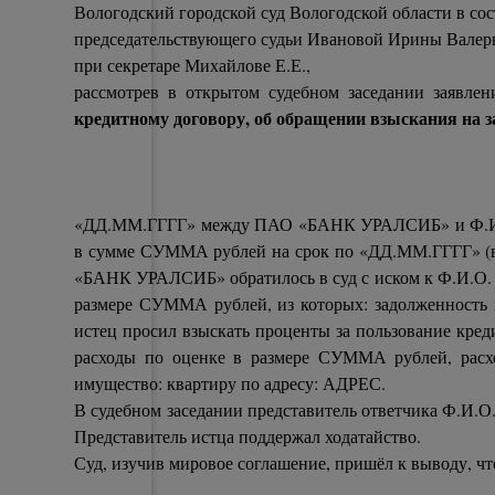
Вологодский городской суд Вологодской области в сос
председательствующего судьи Ивановой Ирины Валер
при секретаре Михайлове Е.Е.,
рассмотрев в открытом судебном заседании заяв
кредитному договору, об обращении взыскания на 
«ДД.ММ.ГГГГ» между ПАО «БАНК УРАЛСИБ» и Ф.И.О.
в сумме СУММА рублей на срок по «ДД.ММ.ГГГГ» (в
«БАНК УРАЛСИБ» обратилось в суд с иском к Ф.И.О
размере СУММА рублей, из которых: задолженност
истец просил взыскать проценты за пользование кр
расходы по оценке в размере СУММА рублей, расх
имущество: квартиру по адресу: АДРЕС.
В судебном заседании представитель ответчика Ф.И.О.
Представитель истца поддержал ходатайство.
Суд, изучив мировое соглашение, пришёл к выводу, чт