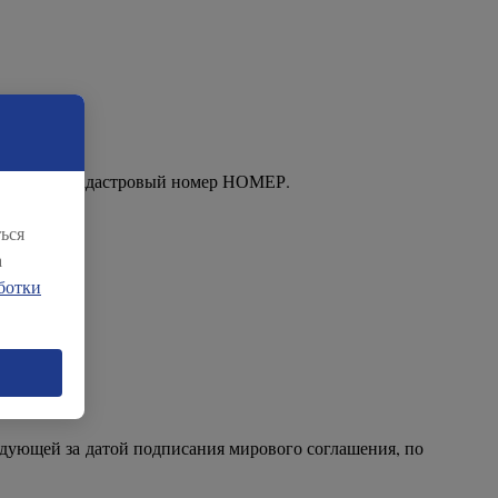
су: АДРЕС, кадастровый номер НОМЕР.
ься
а
ботки
едующей за датой подписания мирового соглашения, по