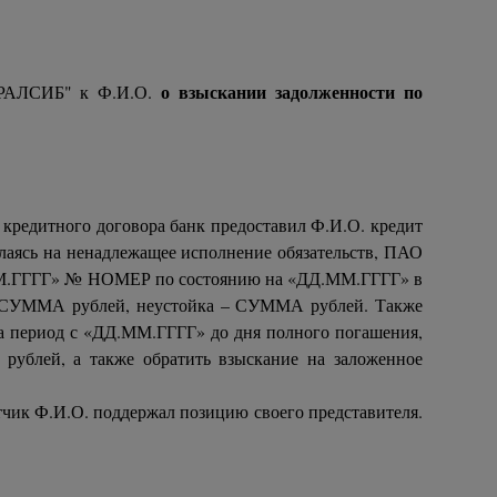
о взыскании задолженности по
 УРАЛСИБ" к Ф.И.О.
дитного договора банк предоставил Ф.И.О. кредит
ясь на ненадлежащее исполнение обязательств, ПАО
.ММ.ГГГГ» № НОМЕР по состоянию на «ДД.ММ.ГГГГ» в
– СУММА рублей, неустойка – СУММА рублей. Также
а период с «ДД.ММ.ГГГГ» до дня полного погашения,
ублей, а также обратить взыскание на заложенное
етчик Ф.И.О. поддержал позицию своего представителя.