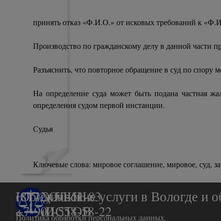
принять отказ «Ф.И.О.» от исковых требований к «Ф.
Производство по гражданскому делу в данной части пре
Разъяснить, что повторное обращение в суд по спору м
На определение суда может быть подана частная жа
определения судом первой инстанции.
Судья
Ключевые слова: мировое соглашение, мировое, суд, за
БАРБОЛИН
(8172) 50-51-83
Юридические услуги в Вологде и о
&   ЧИСТОВ
+7-900-558-58-22
Политика обработки персональных данных.