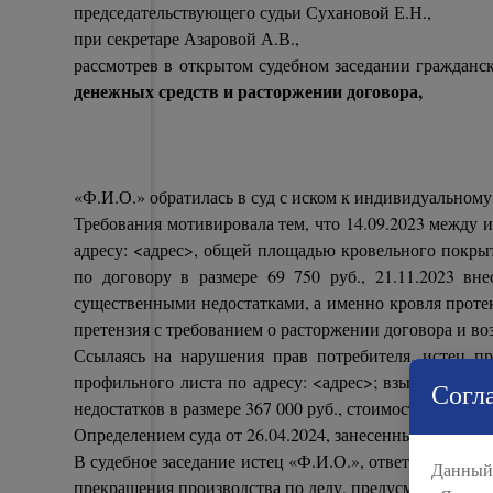
председательствующего судьи Сухановой Е.Н.,
при секретаре Азаровой А.В.,
рассмотрев в открытом судебном заседании гражда
денежных средств и расторжении договора,
«Ф.И.О.» обратилась в суд с иском к индивидуальном
Требования мотивировала тем, что 14.09.2023 между 
адресу: <адрес>, общей площадью кровельного покрыти
по договору в размере 69 750 руб., 21.11.2023 в
существенными недостатками, а именно кровля протек
претензия с требованием о расторжении договора и воз
Ссылаясь на нарушения прав потребителя, истец п
профильного листа по адресу: <адрес>; взыскать с И
Согла
недостатков в размере 367 000 руб., стоимость возмещ
Определением суда от 26.04.2024, занесенным в проток
В судебное заседание истец «Ф.И.О.», ответчик ИП «Ф
Данный 
прекращения производства по делу, предусмотренные 