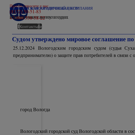
Перейти к контенту
Просто спросите у нас
ВОЛОГОДСКАЯ ЮРИДИЧЕСКАЯ КОМПАНИЯ
СЕВЕРНЫЙ КОНСАЛТИНГОВЫЙ ЦЕНТР
(8172) 50-51-83
Юридические консультации
и представительство в судах
+7-900-558-58-22
Победы
Мы в СМИ
О компании
Главная
Все суды
Контакты
Судом утверждено мировое соглашение по 
25.12.2024 Вологодским городским судом (судья Су
предпринимателю) о защите прав потребителей в связи с о
город Вологда
Вологодский городской суд Вологодской области в сос